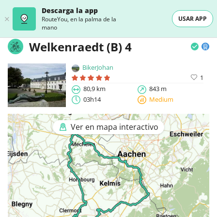
Descarga la app
USAR APP
RouteYou, en la palma de la
mano
Welkenraedt (B) 4
BikerJohan
1
80,9 km
843 m
03h14
Medium
Ver en mapa interactivo