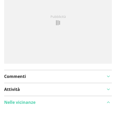
Hai notato qualcosa su questo itinerario?
Aggiungere
Pubblicità
un problema
Commenti
Attività
Nelle vicinanze