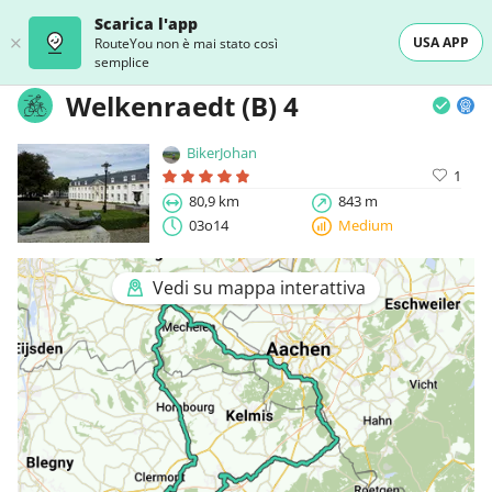
Scarica l'app
USA APP
RouteYou non è mai stato così
semplice
Welkenraedt (B) 4
BikerJohan
1
80,9 km
843 m
03o14
Medium
Vedi su mappa interattiva