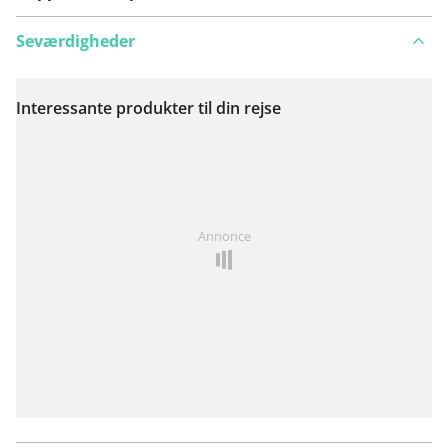
Seværdigheder
Interessante produkter til din rejse
Se på kort
Har du lagt mærke til noget på denne rute?
Tilføj et
Annonce
problem