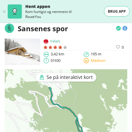
Hent appen
BRUG APP
Kom hurtigst og nemmest til
RouteYou
Sansenes spor
Valais
0
3,42 km
195 m
01t00
Medium
Se på interaktivt kort