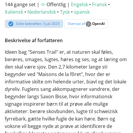
144 gange set |
Offentlig |
Engelsk
•
Fransk
•
Italiensk
•
Nederlandsk
•
Tysk
•
spansk
Sidst bekræftet: 3 juli 2025
Oversat af
OpenAI
Beskrivelse af forfatteren
Ideen bag "Senses Trail" er, at naturen skal føles,
berøres, smages, lugtes, høres og ses, og at læring om
den skal være sjov. Den 2,7 kilometer lange sti
begynder ved "Maisons de la fôret", hvor der er
informative skilte om helende urter, biavl og det lokale
dyreliv. Fuglens sang akkompagnerer vandrere, der
begynder langs Saxon Bisse, hvor informationsk
signage inspirerer børn til at prøve alle mulige
aktiviteter: berøre skovbunden, lugte til schweizisk
fyrrebark, gætte hvilke fugle de kan høre. Børn og
voksne vil begge nyde at prøve at identificere de