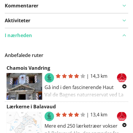
Kommentarer
Aktiviteter
I nærheden
Anbefalede ruter
Chamois Vandring
|
14,3 km
Gå ind i den fascinerende Haut
Val de Bagnes naturreservat ved La
Chaux for at observere chamois,
Lærkerne i Balavaud
ibexer og marmoter mod den
|
13,4 km
smukke baggrund af Combins
Massif. La Chaux-Col Termin-Louvie-
Mere end 250 lærketræer vokser
Fionnay