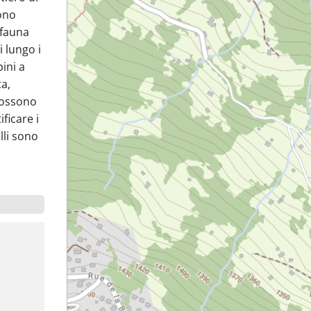
sono
a fauna
i lungo i
bini a
ta,
 possono
ficare i
elli sono