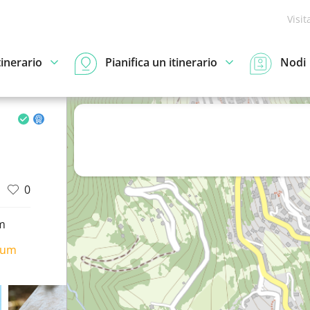
Visit
tinerario
Pianifica un itinerario
Nodi
0
m
ium