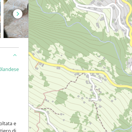
Olandese
oltata e
tiero di