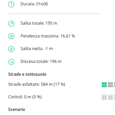
Durata:
01o00
Salita totale:
195 m
Pendenza massima:
16,61 %
Salita netta:
-1 m
Discesa totale:
196 m
Strade e sottosuolo
Strade asfaltate:
584 m (17 %)
Ciottoli:
0 m (0 %)
Scenario