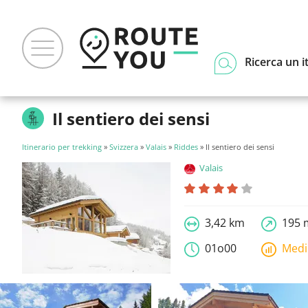
Ricerca un i
Il sentiero dei sensi
Itinerario per trekking
»
Svizzera
»
Valais
»
Riddes
» Il sentiero dei sensi
Valais
3,42 km
195 
01o00
Med