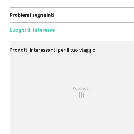
Problemi segnalati
Luoghi di interesse
Non sono stati ancora
segnalati problemi su
Prodotti interessanti per il tuo viaggio
questo itinerario.
Hai notato qualcosa su questo itinerario?
Aggiungere 
Pubblicità
problema