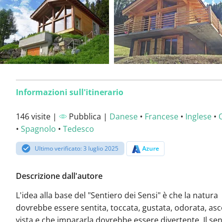
Informazioni sull'itinerario
146 visite |
Pubblica |
Danese
•
Francese
•
Inglese
•
•
Spagnolo
•
Tedesco
Ultimo verificato: 3 luglio 2025
Azure
Descrizione dall'autore
L'idea alla base del "Sentiero dei Sensi" è che la natura
dovrebbe essere sentita, toccata, gustata, odorata, asc
vista e che impararla dovrebbe essere divertente. Il sen