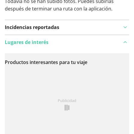
Todavía no se han subido fotos. Puedes subirlas
después de terminar una ruta con la aplicación.
Incidencias reportadas
Lugares de interés
Productos interesantes para tu viaje
Ver en el mapa
¿Has notado algo en esta ruta?
Añadir un problema
Publicidad