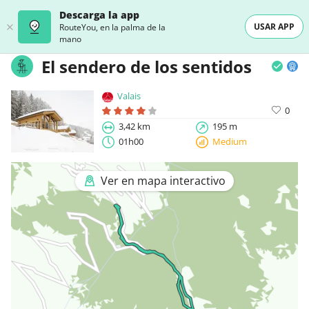
Descarga la app
USAR APP
RouteYou, en la palma de la
mano
El sendero de los sentidos
Valais
0
3,42 km
195 m
01h00
Medium
Ver en mapa interactivo