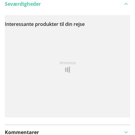
Seværdigheder
Interessante produkter til din rejse
Se på kort
Har du lagt mærke til noget på denne rute?
Tilføj et
Annonce
problem
Kommentarer