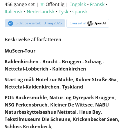
456 gange set |
Offentlig |
Engelsk
•
Fransk
•
Italiensk
•
Nederlandsk
•
Tysk
•
spansk
Sidst bekræftet: 13 maj 2025
Oversat af
OpenAI
Beskrivelse af forfatteren
MuSeen-Tour
Kaldenkirchen - Bracht - Brüggen - Schaag -
Nettetal-Lobberich - Kaldenkirchen
Start og mål: Hotel zur Mühle, Kölner Straße 36a,
Nettetal-Kaldenkirchen, Tyskland
POI: Backesmühle, Natur- og Dyrepark Brüggen,
NSG Ferkensbruch, Kleiner De Wittsee, NABU
Naturbeskyttelseshus Nettetal, Haus Bey,
Tekstilmuseum Die Scheune, Krickenbecker Seen,
Schloss Krickenbeck,