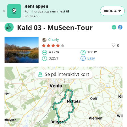
Hent appen
BRUG APP
Kom hurtigst og nemmest til
RouteYou
Kald 03 - MuSeen-Tour
Charly
0
43 km
166 m
02t51
Easy
Se på interaktivt kort