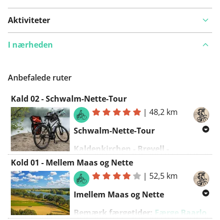
Aktiviteter
I nærheden
Anbefalede ruter
Kald 02 - Schwalm-Nette-Tour
|
48,2 km
Schwalm-Nette-Tour
Kaldenkirchen - Breyell -
Lobberich - Schaag - Brüggen -
Kold 01 - Mellem Maas og Nette
Kaldenkirchen
|
52,5 km
Start og mål: Hotel zur Mühle,
Imellem Maas og Nette
Kölner Straße 36a, Nettetal-
Bemærk færgetider:
Færge Baarlo
Kaldenkirchen, Tyskland