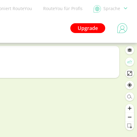
ioniert RouteYou
RouteYou für Profis
Sprache
Upgrade