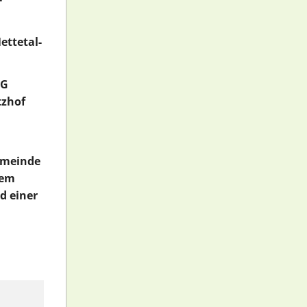
ettetal-
SG
tzhof
Gemeinde
nem
d einer