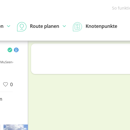
So funkt
en
Route planen
Knotenpunkte
- MuSeen-
0
m