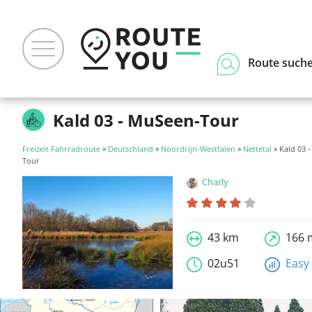
Route such
Kald 03 - MuSeen-Tour
Freizeit Fahrradroute
»
Deutschland
»
Noordrijn-Westfalen
»
Nettetal
» Kald 03 
Tour
Charly
43 km
166 
02u51
Easy