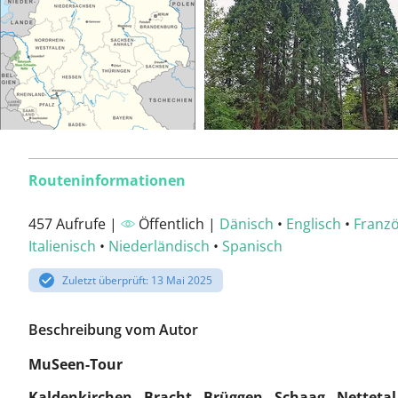
Routeninformationen
457 Aufrufe |
Öffentlich |
Dänisch
•
Englisch
•
Franzö
Italienisch
•
Niederländisch
•
Spanisch
Zuletzt überprüft: 13 Mai 2025
Beschreibung vom Autor
MuSeen-Tour
Kaldenkirchen - Bracht - Brüggen - Schaag - Nettetal