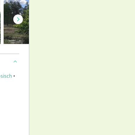
sisch
•
-