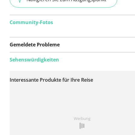
Community-Fotos
Gemeldete Probleme
Sehenswürdigkeiten
Auf dieser Route
wurden bisher keine
Interessante Produkte für Ihre Reise
Probleme gemeldet.
Ist Ihnen auf dieser Route etwas aufgefallen?
Problem
Werbung
hinzufügen