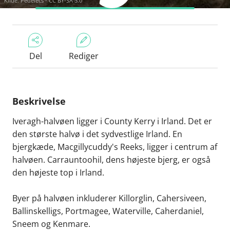
Kilde:
Pedelecs - CC BY-SA 3.0
Del
Rediger
Beskrivelse
Iveragh-halvøen ligger i County Kerry i Irland. Det er
den største halvø i det sydvestlige Irland. En
bjergkæde, Macgillycuddy's Reeks, ligger i centrum af
halvøen. Carrauntoohil, dens højeste bjerg, er også
den højeste top i Irland.
Byer på halvøen inkluderer Killorglin, Cahersiveen,
Ballinskelligs, Portmagee, Waterville, Caherdaniel,
Sneem og Kenmare.