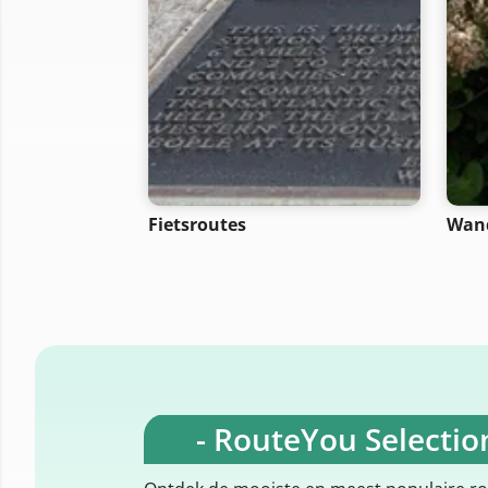
Fietsroutes
Wand
- RouteYou Selection