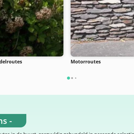
elroutes
Motorroutes
s -