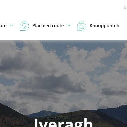
R
ute
Plan een route
Knooppunten
Iveragh