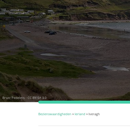
Bron:
Pedelecs - CC BY-SA 3.0
Bezienswaardigheden
»
Ierland
» Iveragh