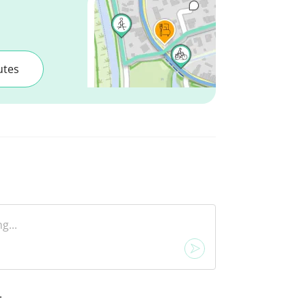
utes
.