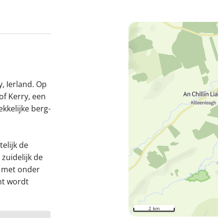
y, Ierland. Op
of Kerry, een
kkelijke berg-
telijk de
zuidelijk de
y met onder
nt wordt
2 km