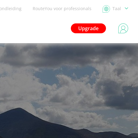
ondleiding
RouteYou voor professionals
Taal
Upgrade