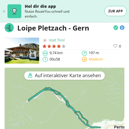
Hol dir die app
ZUR APP
Nutze RouteYou schnell und
einfach.
Loipe Pletzach - Gern
Visit Tirol
0
9,74 km
197 m
00u58
Medium
Auf interaktiver Karte ansehen