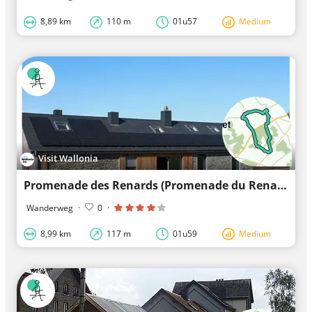
8,89 km
110 m
01u57
Medium
Visit Wallonia
Promenade des Renards (Promenade du Renard)
Wanderweg
·
0
·
8,99 km
117 m
01u59
Medium