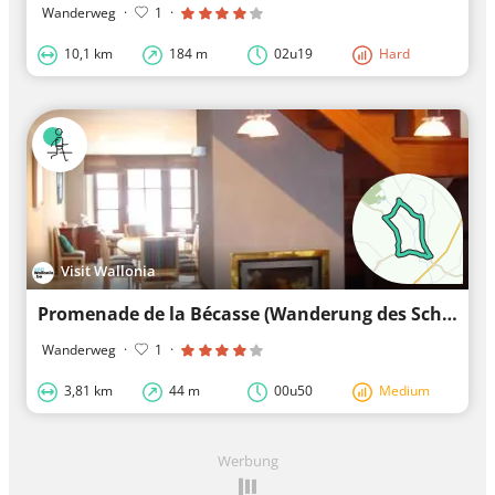
Wanderweg
·
1
·
10,1 km
184 m
02u19
Hard
Visit Wallonia
Promenade de la Bécasse (Wanderung des Schnepfen)
Wanderweg
·
1
·
3,81 km
44 m
00u50
Medium
Werbung