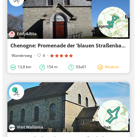
Eddy&Rita
Chenogne: Promenade der 'blauen Straßenbahn' und 'schwarzen Straßenbahn'
Wanderweg
·
4
·
13,8 km
154 m
03u01
Medium
Visit Wallonia