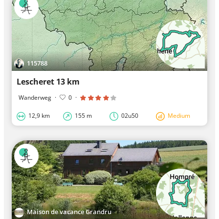
115788
Lescheret 13 km
Wanderweg
·
0
·
12,9 km
155 m
02u50
Medium
Maison de vacance Grandru