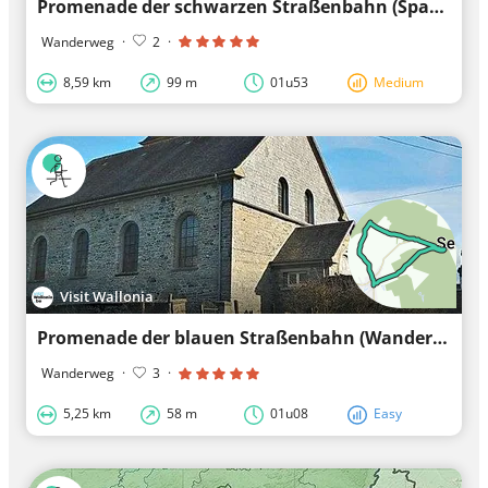
Promenade der schwarzen Straßenbahn (Spaziergang der schwarzen Straßenbahn)
Wanderweg
·
2
·
8,59 km
99 m
01u53
Medium
Visit Wallonia
Promenade der blauen Straßenbahn (Wanderung der blauen Straßenbahn)
Wanderweg
·
3
·
5,25 km
58 m
01u08
Easy