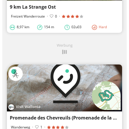
9 km La Strange Ost
Freizeit Wanderroute
·
0
·
8,97 km
154 m
02u03
Hard
Werbung
Visit Wallonia
Promenade des Chevreuils (Promenade de la Biche)
Wanderweg
·
1
·