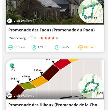
Visit Wallonia
Promenade des Faons (Promenade du Paon)
Wanderweg
·
0
·
11,2 km
129 m
02u27
Medium
Visit Wallonia
Promenade des Hiboux (Promenade de la Chouette)