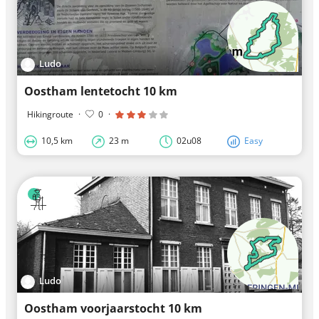
Ludo
Oostham lentetocht 10 km
Hikingroute
·
0
·
10,5 km
23 m
02u08
Easy
Ludo
Oostham voorjaarstocht 10 km