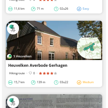
11,6 km
71 m
02u26
Easy
't Heuvelken
Heuvelken Averbode Gerhagen
Hikingroute
·
0
·
15,7 km
139 m
03u22
Medium