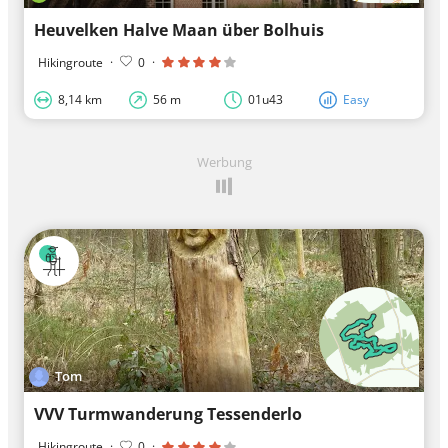
Heuvelken Halve Maan über Bolhuis
Hikingroute
·
0
·
8,14 km
56 m
01u43
Easy
Werbung
Tom
VVV Turmwanderung Tessenderlo
Hikingroute
·
0
·