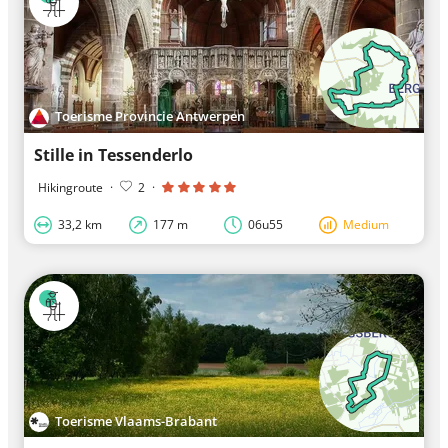
Toerisme Provincie Antwerpen
Stille in Tessenderlo
Hikingroute
·
2
·
33,2 km
177 m
06u55
Medium
Toerisme Vlaams-Brabant