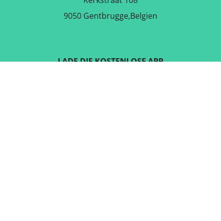
Kerkstraat 108
9050 Gentbrugge,Belgien
LADE DIE KOSTENLOSE APP
RUNTER
FOLGE UNS