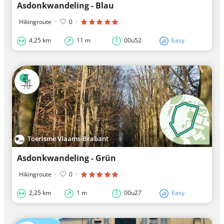
Asdonkwandeling - Blau
Hikingroute
·
0
·
4,25 km
11 m
00u52
Easy
Toerisme Vlaams-Brabant
Asdonkwandeling - Grün
Hikingroute
·
0
·
2,25 km
1 m
00u27
Easy