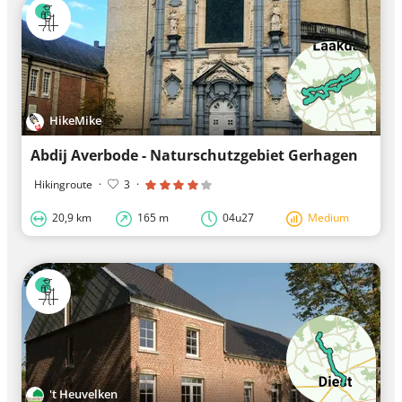
HikeMike
Abdij Averbode - Naturschutzgebiet Gerhagen
Hikingroute
·
3
·
20,9 km
165 m
04u27
Medium
't Heuvelken