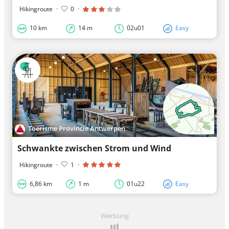
Hikingroute
·
0
·
10 km
14 m
02u01
Easy
Toerisme Provincie Antwerpen
Schwankte zwischen Strom und Wind
Hikingroute
·
1
·
6,86 km
1 m
01u22
Easy
Werbung