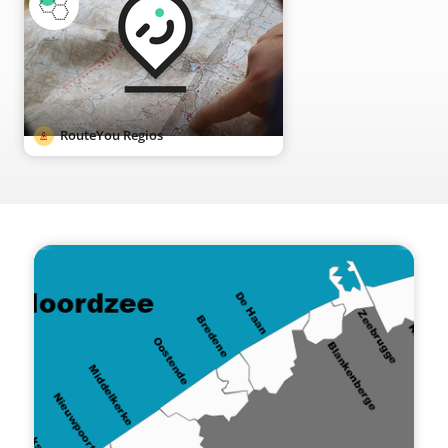
RouteYou Regios