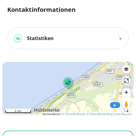
Kontaktinformationen
Statistiken
2 km
Kartendaten
© Thunderforest
© OpenStreetMap contributors