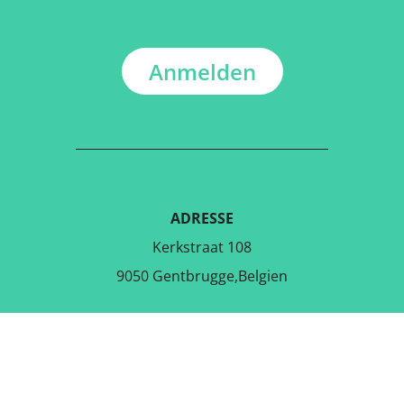
Anmelden
ADRESSE
Kerkstraat 108
9050 Gentbrugge,Belgien
LADE DIE KOSTENLOSE APP
RUNTER