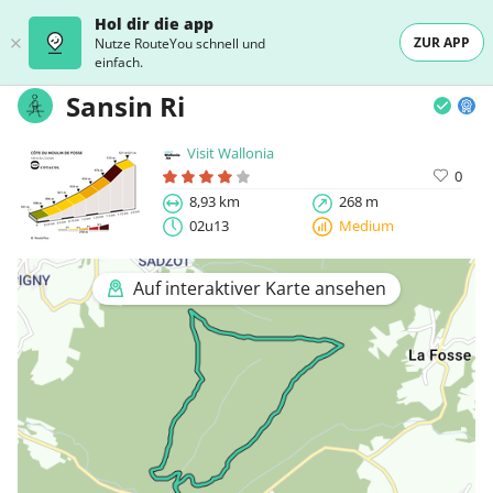
Hol dir die app
ZUR APP
Nutze RouteYou schnell und
einfach.
Sansin Ri
Visit Wallonia
0
8,93 km
268 m
02u13
Medium
Auf interaktiver Karte ansehen