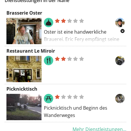
Dienstleistungen in der Nähe
Circuit Spa-Francorchamps entfernt.
Brasserie Oster
Oster ist eine handwerkliche
Brauerei. Eric Fery empfängt seine
Gäste mit einer gehörigen Portion
Restaurant Le Miroir
Humor und einem Scherz. Es
werden keine Führungen
angeboten, aber Eric teilt gerne sein
Wissen mit Interessierten. In der
Taverne kann man ein Bier am
Picknicktisch
Kamin genießen, im Sommer auf der
Terrasse. Eine weitere Spezialität
des Hauses sind Pfannkuchen. Es
Picknicktisch und Beginn des
gibt auch einen kleinen Laden mit
Wanderweges
regionalen Produkten. Es ist ein
sympathischer Ort, an dem sich
Mehr Dienstleistungen...