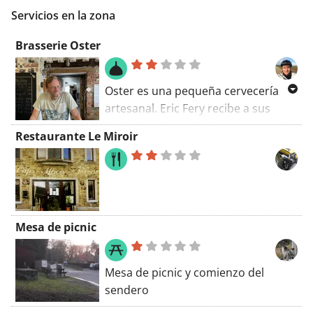
Coo. Este lodge cuenta con
Servicios en la zona
aparcamiento privado gratuito,
recepción 24 horas y WiFi gratuita.
Brasserie Oster
Oster es una pequeña cervecería
artesanal. Eric Fery recibe a sus
invitados con una buena dosis de
Restaurante Le Miroir
humor y un comentario ingenioso.
No se organizan visitas guiadas,
pero Eric comparte con gusto su
conocimiento con los interesados.
En la taberna, puedes disfrutar de
Mesa de picnic
una cerveza junto al fuego, en
verano en la terraza. Otra
especialidad de la casa son los
Mesa de picnic y comienzo del
panqueques. También hay una
sendero
pequeña tienda con productos