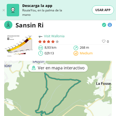
Descarga la app
USAR APP
RouteYou, en la palma de la
mano
Sansin Ri
Visit Wallonia
0
8,93 km
268 m
02h13
Medium
Ver en mapa interactivo