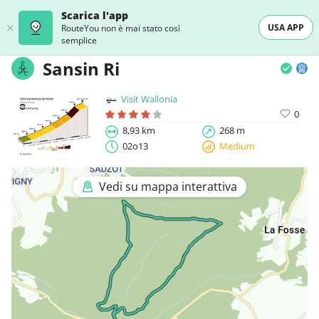
Scarica l'app
USA APP
RouteYou non è mai stato così
semplice
Sansin Ri
Visit Wallonia
0
8,93 km
268 m
02o13
Medium
Vedi su mappa interattiva