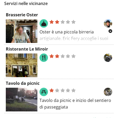
Servizi nelle vicinanze
Lodge dotato di zona pranzo,
angolo cottura con frigorifero e TV a
Brasserie Oster
schermo piatto.
Oster è una piccola birreria
artigianale. Eric Fery accoglie i suoi
ospiti con una buona dose di
Ristorante Le Miroir
umorismo e una battuta. Non
vengono organizzate visite guidate,
ma Eric ama condividere la sua
conoscenza con chi è interessato.
Nella taverna puoi gustare una birra
Tavolo da picnic
davanti al camino, d'estate sulla
terrazza. Un'altra specialità della
casa sono le crêpes. C'è anche un
Tavolo da picnic e inizio del sentiero
piccolo negozio con prodotti
di passeggiata
regionali. È un luogo simpatico dove
residenti del posto e turisti si