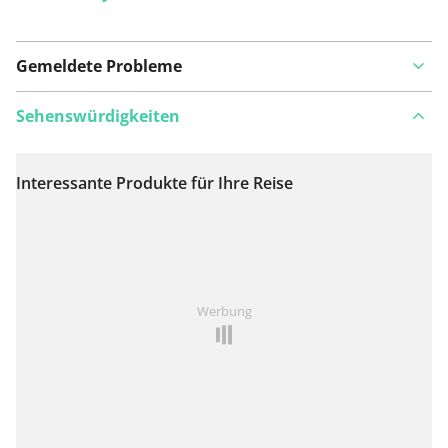
Gemeldete Probleme
Sehenswürdigkeiten
Interessante Produkte für Ihre Reise
Auf Karte anzeigen
Ist Ihnen auf dieser Route etwas aufgefallen?
Problem
Werbung
hinzufügen