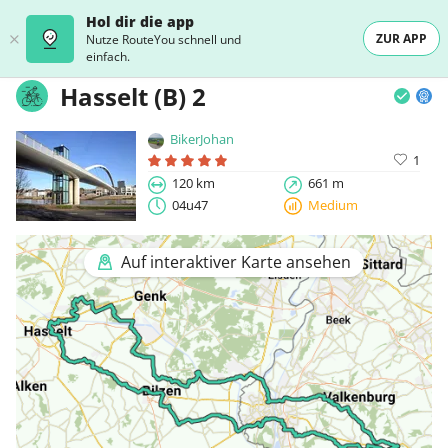
Hol dir die app
ZUR APP
Nutze RouteYou schnell und
einfach.
Hasselt (B) 2
BikerJohan
1
120 km
661 m
04u47
Medium
Auf interaktiver Karte ansehen