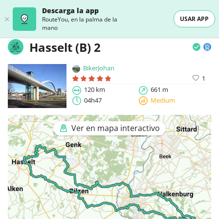
Descarga la app
USAR APP
RouteYou, en la palma de la
mano
Hasselt (B) 2
BikerJohan
1
120 km
661 m
04h47
Medium
Ver en mapa interactivo