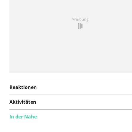
Ist Ihnen auf dieser Route etwas aufgefallen?
Problem
Werbung
hinzufügen
Reaktionen
Aktivitäten
In der Nähe