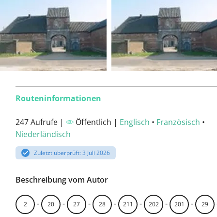
Routeninformationen
247 Aufrufe |
Öffentlich |
Englisch
•
Französisch
•
Niederländisch
Zuletzt überprüft: 3 Juli 2026
Beschreibung vom Autor
-
-
-
-
-
-
-
2
20
27
28
211
202
201
29