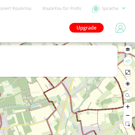
ioniert RouteYou
RouteYou für Profis
Sprache
Upgrade