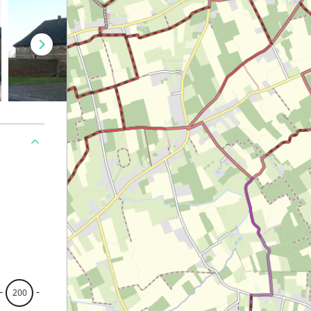
-
-
200