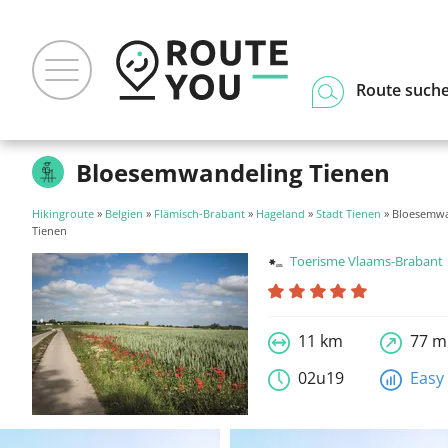
Route such
Bloesemwandeling Tienen
Hikingroute
»
Belgien
»
Flämisch-Brabant
»
Hageland
»
Stadt Tienen
» Bloesemwa
Tienen
Toerisme Vlaams-Brabant
11 km
77 m
02u19
Easy