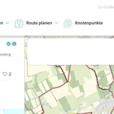
So funkt
en
Route planen
Knotenpunkte
ndeling
2