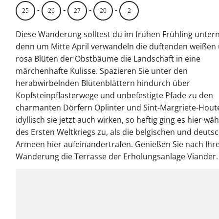
-
-
-
-
25
26
27
20
2
Diese Wanderung solltest du im frühen Frühling unte
denn um Mitte April verwandeln die duftenden weißen
rosa Blüten der Obstbäume die Landschaft in eine
märchenhafte Kulisse. Spazieren Sie unter den
herabwirbelnden Blütenblättern hindurch über
Kopfsteinpflasterwege und unbefestigte Pfade zu den
charmanten Dörfern Oplinter und Sint-Margriete-Hout
idyllisch sie jetzt auch wirken, so heftig ging es hier w
des Ersten Weltkriegs zu, als die belgischen und deuts
Armeen hier aufeinandertrafen. Genießen Sie nach Ihr
Wanderung die Terrasse der Erholungsanlage Viander.