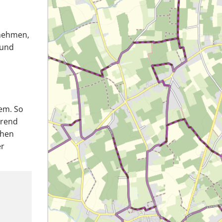
rnehmen,
 und
em. So
ährend
chen
er