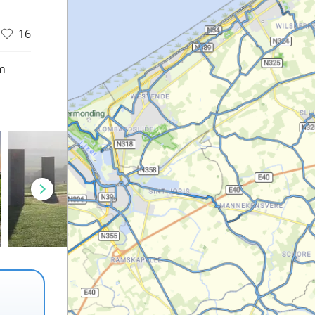
16
m
d