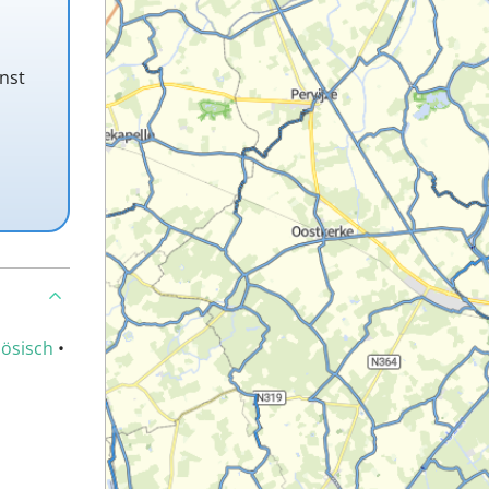
nst
ösisch
•