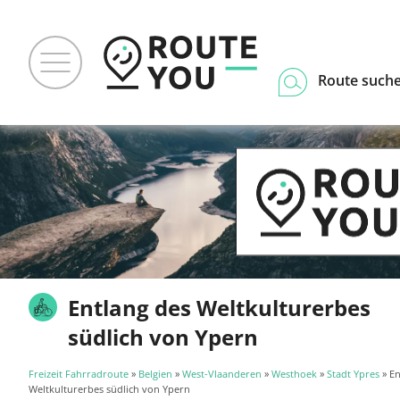
Route such
Entlang des Weltkulturerbes
südlich von Ypern
Freizeit Fahrradroute
»
Belgien
»
West-Vlaanderen
»
Westhoek
»
Stadt Ypres
» En
Weltkulturerbes südlich von Ypern