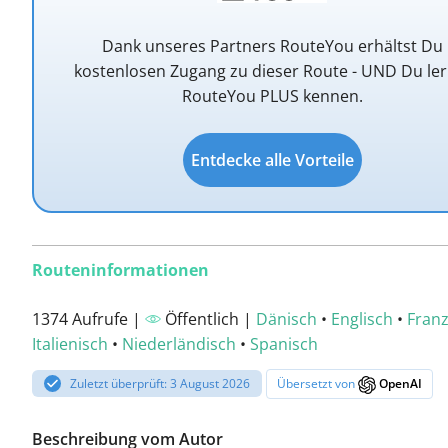
Dank unseres Partners RouteYou erhältst Du
kostenlosen Zugang zu dieser Route - UND Du ler
RouteYou PLUS kennen.
Entdecke alle Vorteile
Routeninformationen
1374 Aufrufe |
Öffentlich |
Dänisch
•
Englisch
•
Franz
Italienisch
•
Niederländisch
•
Spanisch
Zuletzt überprüft: 3 August 2026
Übersetzt von
OpenAI
Beschreibung vom Autor