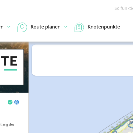
So funkt
en
Route planen
Knotenpunkte
tlang des