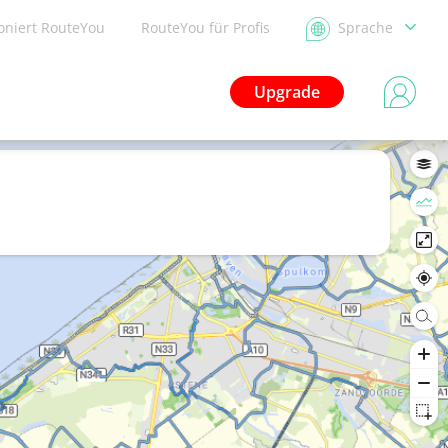
ioniert RouteYou
RouteYou für Profis
Sprache
Upgrade