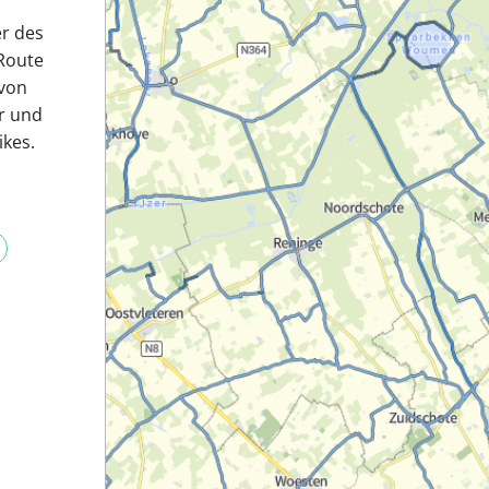
r des
 Route
 von
er und
ikes.