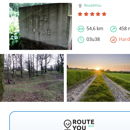
RouteYou
54,6 km
458 
03u38
Har