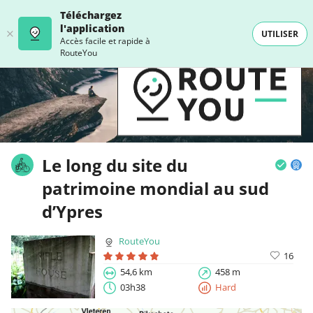
Téléchargez
l'application
UTILISER
Accès facile et rapide à
RouteYou
Le long du site du
patrimoine mondial au sud
d’Ypres
RouteYou
16
54,6 km
458 m
03h38
Hard