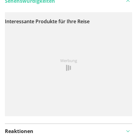
Sehenswürdigkeiten
Interessante Produkte für Ihre Reise
Auf Karte anzeigen
Ist Ihnen auf dieser Route etwas aufgefallen?
Problem
Werbung
hinzufügen
Reaktionen