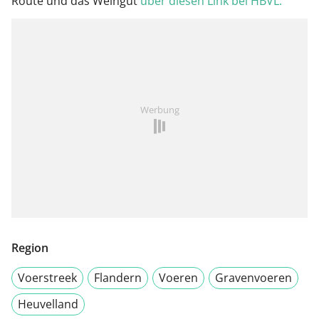
Route und das Weingut
über diesen Link bei HBVL.
Werbung
Region
Voerstreek
Flandern
Voeren
Gravenvoeren
Heuvelland