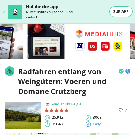
Hol dir die app
ZUR APP
Nutze RouteYou schnell und
einfach.
Radfahren entlang von
Weingütern: Voeren und
Domäne Crutzberg
Mediahuis België
7
25,9 km
306 m
01u43
Easy