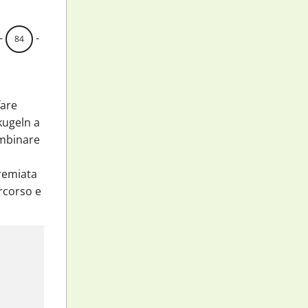
-
-
84
fare
kugeln a
ombinare
remiata
rcorso e