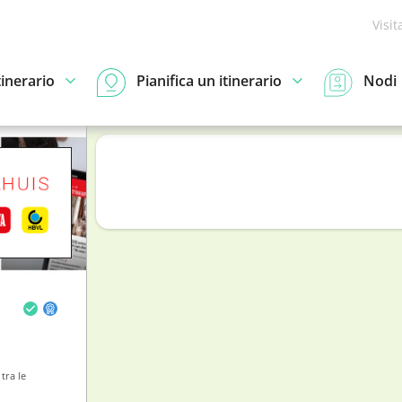
Visit
tinerario
Pianifica un itinerario
Nodi
tra le