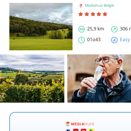
Mediahuis België
25,9 km
306 
01o43
Easy