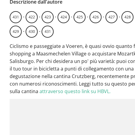
Descrizione dall'autore
-
-
-
-
-
-
-
431
422
423
424
425
426
427
428
-
-
429
430
431
Ciclismo e passeggiate a Voeren, è quasi ovvio quanto 
shopping a Maasmechelen Village o acquistare Mozart
Salisburgo. Per chi desidera un po' più varietà: puoi c
il tuo tour in bicicletta a punti di collegamento con una
degustazione nella cantina Crutzberg, recentemente p
con numerosi riconoscimenti. Leggi tutto su questo pe
sulla cantina
attraverso questo link su HBVL.