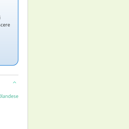
i
scere
Olandese