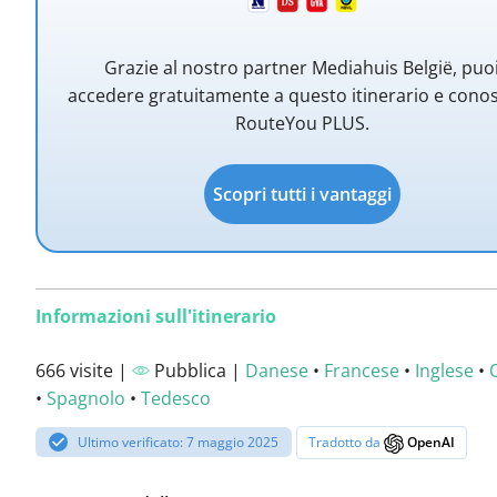
Grazie al nostro partner Mediahuis België, puo
accedere gratuitamente a questo itinerario e cono
RouteYou PLUS.
Scopri tutti i vantaggi
Informazioni sull'itinerario
666 visite |
Pubblica |
Danese
•
Francese
•
Inglese
•
•
Spagnolo
•
Tedesco
Ultimo verificato: 7 maggio 2025
Tradotto da
OpenAI