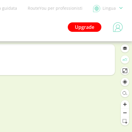
a guidata
RouteYou per professionisti
Lingua
Upgrade