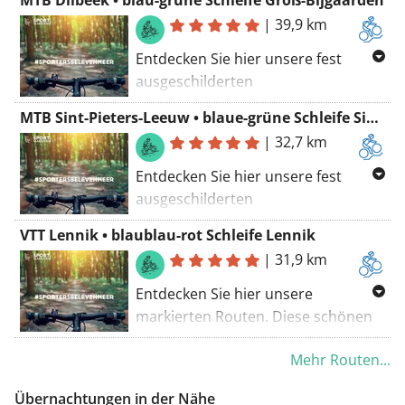
MTB Dilbeek • blau-grüne Schleife Groß-Bijgaarden
|
39,9 km
Entdecken Sie hier unsere fest
ausgeschilderten
Mountainbikerouten. Diese
MTB Sint-Pieters-Leeuw • blaue-grüne Schleife Sint-Pieters-Leeuw
wunderschönen, sportlich
|
32,7 km
herausfordernden Routen sind
sorgfältig mit Blick auf die
Entdecken Sie hier unsere fest
Umgebung geplant!
ausgeschilderten
Mountainbikerouten. Diese
VTT Lennik • blaublau-rot Schleife Lennik
wunderschönen, sportlich
|
31,9 km
anspruchsvollen Routen sind
sorgfältig mit Blick auf die
Entdecken Sie hier unsere
Umgebung geplant!
markierten Routen. Diese schönen
sportlichen und anspruchsvollen
Mehr Routen...
Strecken wurden sorgfältig unter
Berücksichtigung der Umwelt
Übernachtungen in der Nähe