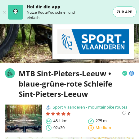
Hol dir die app
ZUR APP
Nutze RouteYou schnell und
einfach.
MTB Sint-Pieters-Leeuw •
blaue-grüne-rote Schleife
Sint-Pieters-Leeuw
Sport Vlaanderen - mountainbike routes
0
45,1 km
275 m
02u30
Medium