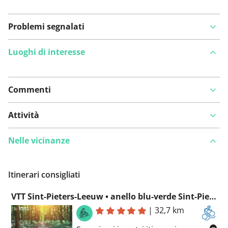
Problemi segnalati
Luoghi di interesse
Commenti
Visualizza sulla mappa
Attività
Nelle vicinanze
Hai notato qualcosa su questo itinerario?
Aggiungere
un problema
Itinerari consigliati
VTT Sint-Pieters-Leeuw • anello blu-verde Sint-Pieters-Leeuw
|
32,7 km