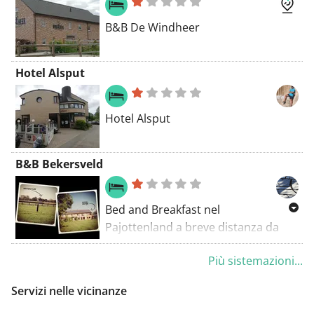
B&B De Windheer
Hotel Alsput
Hotel Alsput
B&B Bekersveld
Bed and Breakfast nel
Pajottenland a breve distanza da
Bruxelles e nel mezzo di un'area
Più sistemazioni...
tranquilla e ampia per passeggiate e
ciclismo, puoi venire a goderti
Servizi nelle vicinanze
in una delle nostre quattro camere