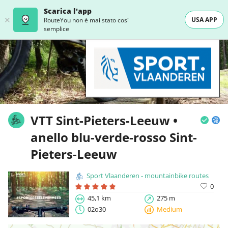
Scarica l'app
USA APP
RouteYou non è mai stato così
semplice
VTT Sint-Pieters-Leeuw •
anello blu-verde-rosso Sint-
Pieters-Leeuw
Sport Vlaanderen - mountainbike routes
0
45,1 km
275 m
02o30
Medium