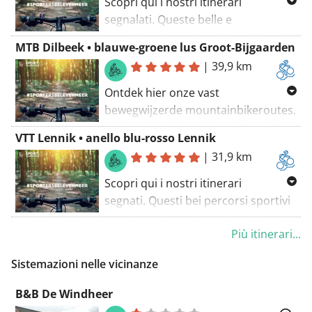
Scopri qui i nostri itinerari
segnalati. Queste belle e
impegnative piste sportive sono
MTB Dilbeek • blauwe-groene lus Groot-Bijgaarden
state accuratamente tracciate nel
|
39,9 km
rispetto dell'ambiente!
Ontdek hier onze vast
bewegwijzerde mountainbikeroutes.
Deze prachtige, sportief uitdagende
VTT Lennik • anello blu-rosso Lennik
routes zijn zorgvuldig uitgestippeld
|
31,9 km
met oog voor de omgeving!
Scopri qui i nostri itinerari
segnati. Questi bei percorsi sportivi
e impegnativi sono stati
Più itinerari...
accuratamente tracciati nel rispetto
dell'ambiente!
Sistemazioni nelle vicinanze
B&B De Windheer