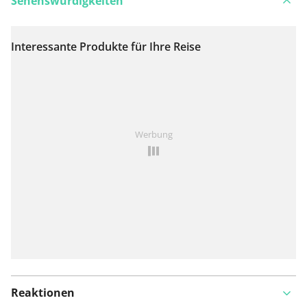
Sehenswürdigkeiten
Interessante Produkte für Ihre Reise
Auf Karte anzeigen
Ist Ihnen auf dieser Route etwas aufgefallen?
Problem
Werbung
hinzufügen
Reaktionen