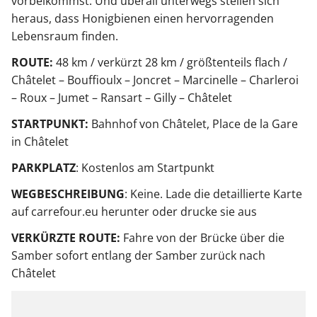
vorbeikommst. Und überall unterwegs stellen sich
heraus, dass Honigbienen einen hervorragenden
Lebensraum finden.
ROUTE:
48 km / verkürzt 28 km / größtenteils flach /
Châtelet – Bouffioulx – Joncret – Marcinelle – Charleroi
– Roux – Jumet – Ransart – Gilly – Châtelet
STARTPUNKT:
Bahnhof von Châtelet, Place de la Gare
in Châtelet
PARKPLATZ
: Kostenlos am Startpunkt
WEGBESCHREIBUNG
: Keine. Lade die detaillierte Karte
auf carrefour.eu herunter oder drucke sie aus
VERKÜRZTE ROUTE:
Fahre von der Brücke über die
Samber sofort entlang der Samber zurück nach
Châtelet