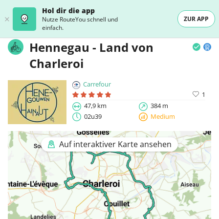
Hol dir die app
ZUR APP
Nutze RouteYou schnell und
einfach.
Hennegau - Land von
Charleroi
Carrefour
1
47,9 km
384 m
02u39
Medium
Auf interaktiver Karte ansehen