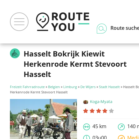
Route such
Hasselt Bokrijk Kiewit
Herkenrode Kermt Stevoort
Hasselt
Freizeit Fahrradroute
»
Belgien
»
Limburg
»
De Wijers
»
Stadt Hasselt
» Hasselt Bo
Herkenrode Kermt Stevoort Hasselt
Koga-Myata
45 km
140 
03u00
Med