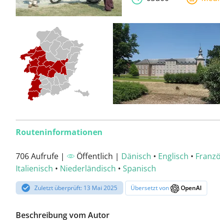
Routeninformationen
706 Aufrufe |
Öffentlich |
Dänisch
•
Englisch
•
Franzö
Italienisch
•
Niederländisch
•
Spanisch
Zuletzt überprüft: 13 Mai 2025
Übersetzt von
OpenAI
Beschreibung vom Autor