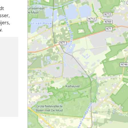
dt
sser,
jers,
w.