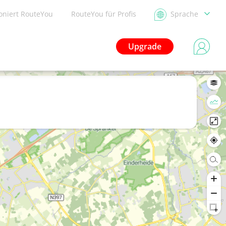
ioniert RouteYou
RouteYou für Profis
Sprache
Upgrade