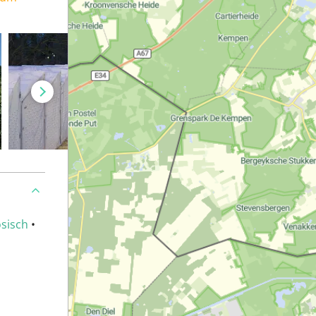
sisch
•