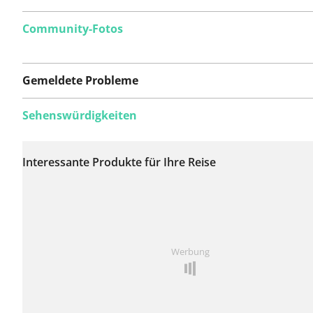
Community-Fotos
Gemeldete Probleme
Sehenswürdigkeiten
Auf dieser Route
wurden bisher keine
Interessante Produkte für Ihre Reise
Probleme gemeldet.
Ist Ihnen auf dieser Route etwas aufgefallen?
Problem
Werbung
hinzufügen