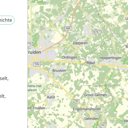
ichte
elt,
lt,