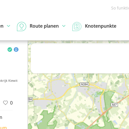
So funkt
en
Route planen
Knotenpunkte
krijk Kiewit
0
m
ium