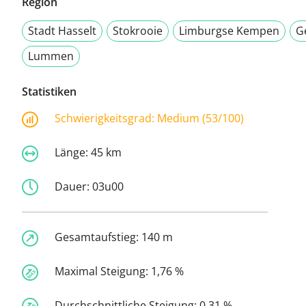
Region
Stadt Hasselt
Stokrooie
Limburgse Kempen
G
Lummen
Statistiken
Schwierigkeitsgrad:
Medium (53/100)
Länge:
45 km
Dauer:
03u00
Gesamtaufstieg:
140 m
Maximal Steigung:
1,76 %
Durchschnittliche Steigung:
0,31 %