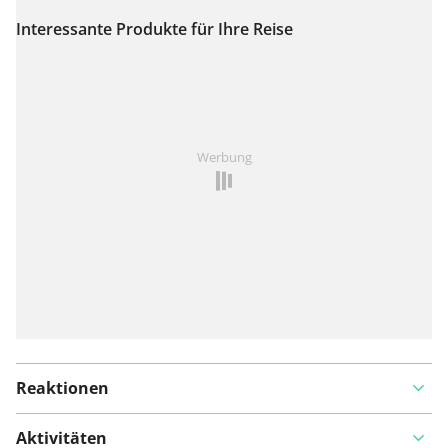
Interessante Produkte für Ihre Reise
Auf Karte anzeigen
Ist Ihnen auf dieser Route etwas aufgefallen?
Problem
Werbung
hinzufügen
Reaktionen
Aktivitäten