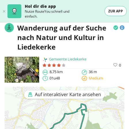
Hol dir die app
ZUR APP
Nutze RouteYou schnell und
einfach.
Wanderung auf der Suche
nach Natur und Kultur in
Liedekerke
Gemeente Liedekerke
0
8,75 km
36 m
01u48
Medium
Auf interaktiver Karte ansehen