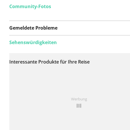
Community-Fotos
Gemeldete Probleme
Sehenswürdigkeiten
Auf dieser Route
wurden bisher keine
Interessante Produkte für Ihre Reise
Probleme gemeldet.
Ist Ihnen auf dieser Route etwas aufgefallen?
Problem
Werbung
hinzufügen