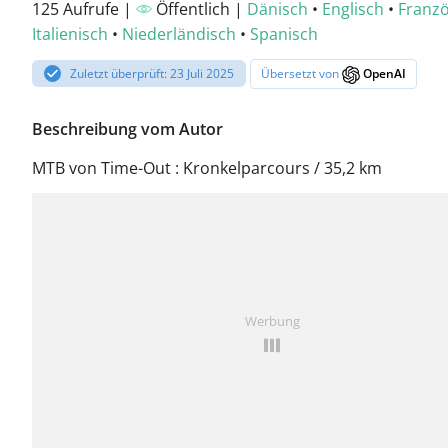
125 Aufrufe |
Öffentlich |
Dänisch
•
Englisch
•
Franzö
Italienisch
•
Niederländisch
•
Spanisch
Zuletzt überprüft: 23 Juli 2025
Übersetzt von
OpenAI
Beschreibung vom Autor
MTB von Time-Out : Kronkelparcours / 35,2 km
Werbung