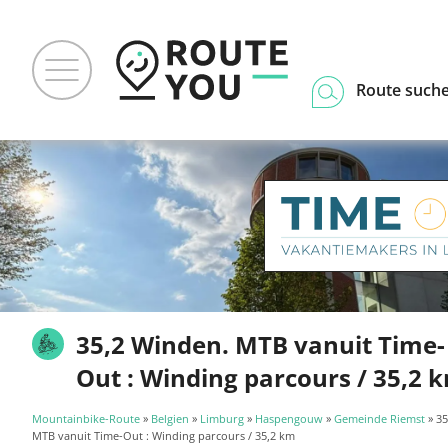
Route such
35,2 Winden. MTB vanuit Time-
Out : Winding parcours / 35,2 
Mountainbike-Route
»
Belgien
»
Limburg
»
Haspengouw
»
Gemeinde Riemst
» 35
MTB vanuit Time-Out : Winding parcours / 35,2 km