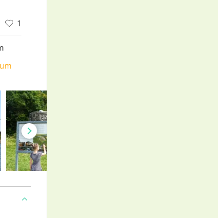
1
m
ium