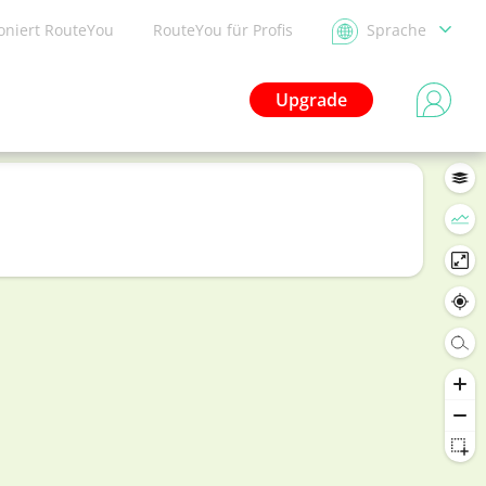
ioniert RouteYou
RouteYou für Profis
Sprache
Upgrade