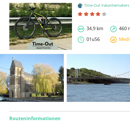
Time-Out Vakantiemakers
34,9 km
460 
01u56
Med
Routeninformationen