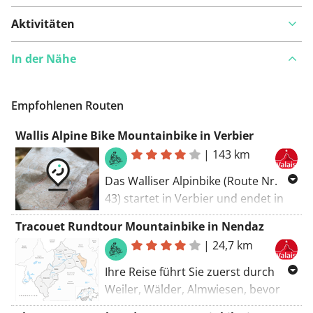
Aktivitäten
In der Nähe
Empfohlenen Routen
Wallis Alpine Bike Mountainbike in Verbier
|
143 km
Das Walliser Alpinbike (Route Nr.
43) startet in Verbier und endet in
Sierre. Die Route ist geprägt von
Tracouet Rundtour Mountainbike in Nendaz
typischen Walliser Bergdörfern,
|
24,7 km
hoch über dem Talboden oder in
tiefen Seitentälern. Teile der Strecke
Ihre Reise führt Sie zuerst durch
fallen mit dem legendären
Weiler, Wälder, Almwiesen, bevor
Radrennen "Grand Raid" von
Sie ins Herz von Balavaux mit seinen