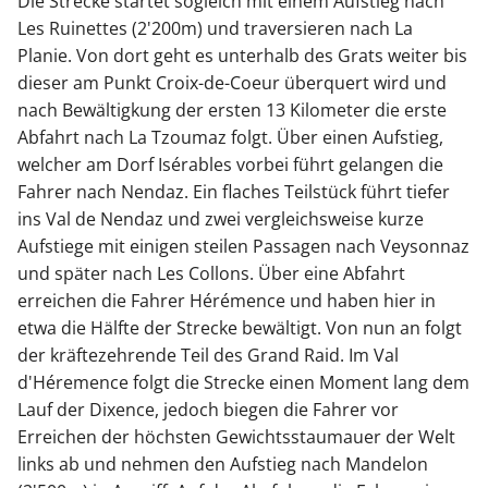
Die Strecke startet sogleich mit einem Aufstieg nach
Les Ruinettes (2'200m) und traversieren nach La
Planie. Von dort geht es unterhalb des Grats weiter bis
dieser am Punkt Croix-de-Coeur überquert wird und
nach Bewältigkung der ersten 13 Kilometer die erste
Abfahrt nach La Tzoumaz folgt. Über einen Aufstieg,
welcher am Dorf Isérables vorbei führt gelangen die
Fahrer nach Nendaz. Ein flaches Teilstück führt tiefer
ins Val de Nendaz und zwei vergleichsweise kurze
Aufstiege mit einigen steilen Passagen nach Veysonnaz
und später nach Les Collons. Über eine Abfahrt
erreichen die Fahrer Hérémence und haben hier in
etwa die Hälfte der Strecke bewältigt. Von nun an folgt
der kräftezehrende Teil des Grand Raid. Im Val
d'Héremence folgt die Strecke einen Moment lang dem
Lauf der Dixence, jedoch biegen die Fahrer vor
Erreichen der höchsten Gewichtsstaumauer der Welt
links ab und nehmen den Aufstieg nach Mandelon