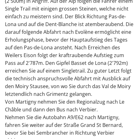
(2'500m) in Angriff. Auf der Alp folgen die Fahrer einem
Single Trail mit einigen grossen Steinen, welche nicht
einfach zu meistern sind. Der Blick Richtung Pas-de-
Lona und auf die Dent-Blanche ist atemberaubend. Die
darauf folgende Abfahrt nach Evolène ermöglicht eine
Erholungsphase, bevor der Hauptaufstieg des Tages
auf den Pas-de-Lona ansteht. Nach Erreichen des
Weilers Eison folgt der kraftraubende Aufstieg zum
Pass auf 2'787m. Den Gipfel Basset de Lona (2'792m)
erreichen Sie auf einem Singletrail. Zu guter Letzt folgt
die technisch anspruchsvolle Abfahrt mit Ausblick auf
den Moiry Stausee, von wo Sie durch das Val de Moiry
letztendlich nach Grimentz gelangen.
Von Martigny nehmen Sie den Regionalzug nach Le
Châble und dann den Bus nach Verbier.
Nehmen Sie die Autobahn A9/E62 nach Martigny,
fahren Sie weiter auf der Straße Grand St Bernard,
bevor Sie bei Sembrancher in Richtung Verbier