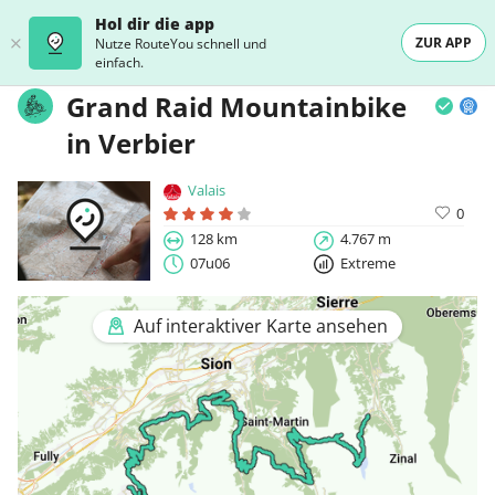
Hol dir die app
ZUR APP
Nutze RouteYou schnell und
einfach.
Grand Raid Mountainbike
in Verbier
Valais
0
128 km
4.767 m
07u06
Extreme
Auf interaktiver Karte ansehen