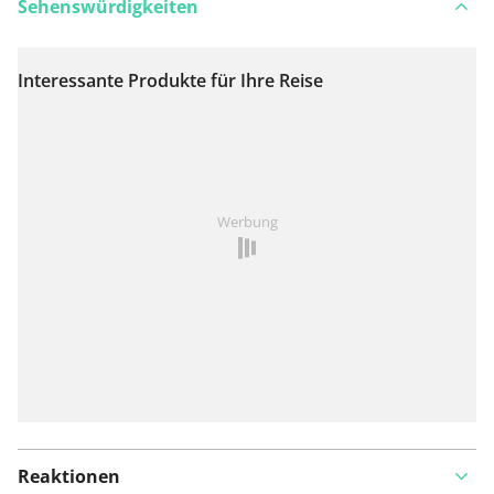
Sehenswürdigkeiten
Interessante Produkte für Ihre Reise
Auf Karte anzeigen
Ist Ihnen auf dieser Route etwas aufgefallen?
Problem
Werbung
hinzufügen
Reaktionen