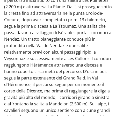
Il percorso inizia subito con una salita a Les Ruinettes
(2.200 m) e attraversa La Planie. Da lì, si prosegue sotto
la cresta fino ad attraversarla nella punta Croix-de-
Coeur e, dopo aver completato i primi 13 chilometri,
segue la prima discesa a La Tzoumaz. Una salita che
passa davanti al villaggio di Isérables porta i corridori a
Nendaz. Un tratto pianeggiante conduce più in
profondità nella Val de Nendaz e due salite
relativamente brevi con alcuni passaggi ripidi a
Veysonnaz e successivamente a Les Collons. I corridori
raggiungono Hérémence attraverso una discesa e
hanno coperto circa metà del percorso. D'ora in poi,
segue la parte estenuante del Grand Raid. In Val
d'Héremence, il percorso segue per un momento il
corso della Dixence, ma prima di raggiungere la diga a
gravità più alta del mondo, i corridori girano a sinistra
e affrontano la salita a Mandelon (2.500 m). Sull'alpe, i
cavalieri seguono un unico sentiero con alcune grandi