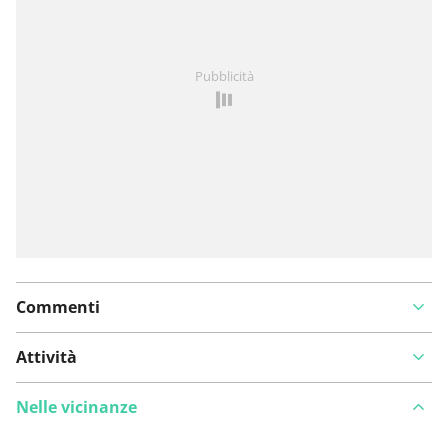
Hai notato qualcosa su questo itinerario?
Aggiungere
Pubblicità
un problema
Commenti
Attività
Nelle vicinanze