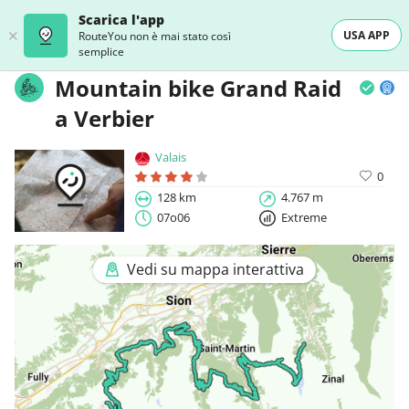
Scarica l'app
USA APP
RouteYou non è mai stato così
semplice
Mountain bike Grand Raid
a Verbier
Valais
0
128 km
4.767 m
07o06
Extreme
Vedi su mappa interattiva