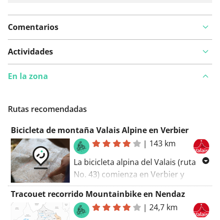
Comentarios
Actividades
En la zona
Rutas recomendadas
Bicicleta de montaña Valais Alpine en Verbier
|
143 km
La bicicleta alpina del Valais (ruta
No. 43) comienza en Verbier y
termina en Sierre. La ruta se
Tracouet recorrido Mountainbike en Nendaz
caracteriza por típicos pueblos
|
24,7 km
montañeses del Valais, situados en