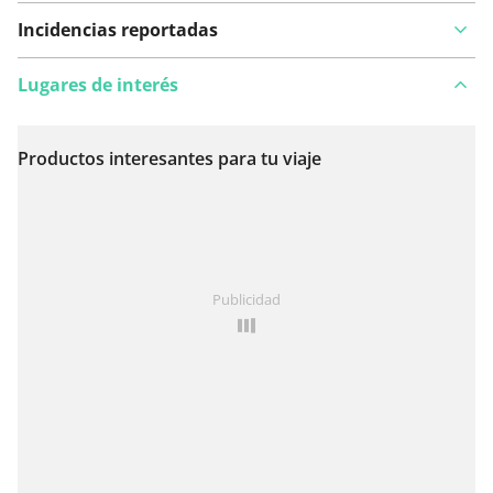
Incidencias reportadas
Lugares de interés
Productos interesantes para tu viaje
Ver en el mapa
¿Has notado algo en esta ruta?
Añadir un problema
Publicidad