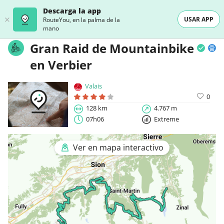
Descarga la app
USAR APP
RouteYou, en la palma de la
mano
Gran Raid de Mountainbike
en Verbier
Valais
0
128 km
4.767 m
07h06
Extreme
Ver en mapa interactivo