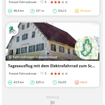
Freizeit Fahrradroute
·
0
·
48,4 km
331 m
03u13
Medium
Fahrradrouten in Deutschland
Tagesausflug mit dem Elektrofahrrad zum Schloss Schloss Frickenhausen
Freizeit Fahrradroute
·
0
·
43,9 km
629 m
02u55
Hard
Werbung