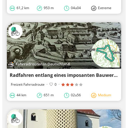
61,2 km
953 m
04u04
Extreme
Fahrradrouten in Deutschland
Radfahren entlang eines imposanten Bauwerks: Burg Kemnat
Freizeit Fahrradroute
·
0
·
44 km
651 m
02u56
Medium