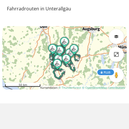
Fahrradrouten in Unterallgäu
PLUS
50 km
Kartendaten
© Thunderforest
© OpenStreetMap contributors