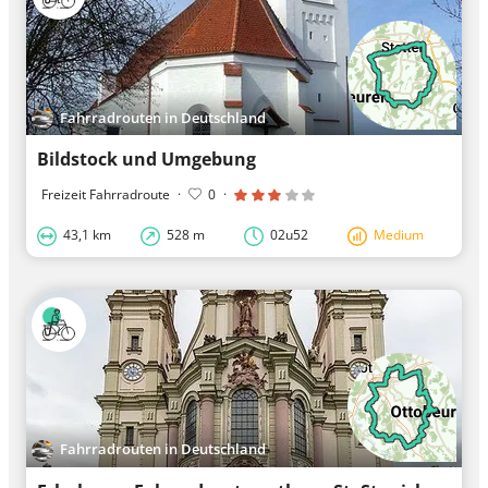
Fahrradrouten in Deutschland
Bildstock und Umgebung
Freizeit Fahrradroute
·
0
·
43,1 km
528 m
02u52
Medium
Fahrradrouten in Deutschland