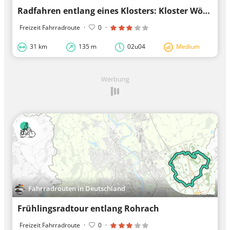
Radfahren entlang eines Klosters: Kloster Wörishofen
Freizeit Fahrradroute
·
0
·
31 km
135 m
02u04
Medium
Werbung
Fahrradrouten in Deutschland
Frühlingsradtour entlang Rohrach
Freizeit Fahrradroute
·
0
·