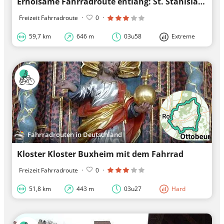
Erholsame Fahrradroute entlang: St. Stanislaus Kostka
Freizeit Fahrradroute
·
0
·
59,7 km
646 m
03u58
Extreme
Fahrradrouten in Deutschland
Kloster Kloster Buxheim mit dem Fahrrad
Freizeit Fahrradroute
·
0
·
51,8 km
443 m
03u27
Hard