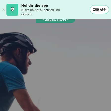
Hol dir die app
ZUR APP
Nutze RouteYou schnell und
einfach.
- SELECTION -