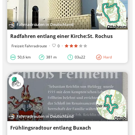
Fahrradrouten in Deutschland
Radfahren entlang einer Kirche:St. Rochus
Freizeit Fahrradroute
·
0
·
50,6 km
381 m
03u22
Hard
Fahrradrouten in Deutschland
Frühlingsradtour entlang Buxach