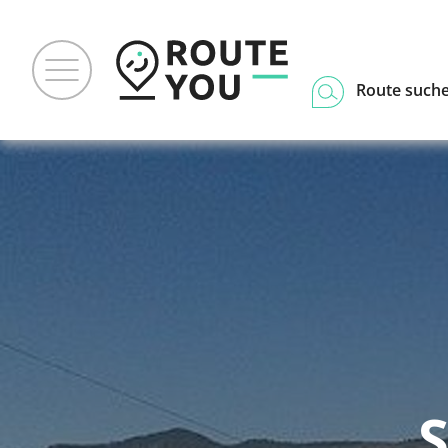
Route such
S