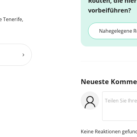
Routen, die hier
vorbeiführen?
e Tenerife,
Nahegelegene R
Neueste Komme
Keine Reaktionen gefun