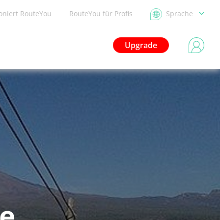
ioniert RouteYou
RouteYou für Profis
Sprache
Upgrade
de