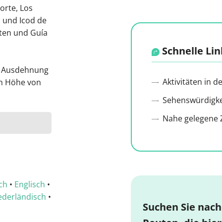
orte, Los
 und Icod de
sten und Guía
Schnelle Lin
ne Ausdehnung
Aktivitäten in 
en Höhe von
Sehenswürdigkei
Nahe gelegene Z
ch
•
Englisch
•
ederländisch
•
Suchen Sie nach