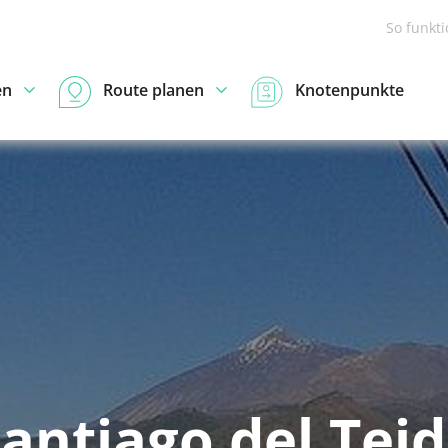
So funkt
en
Route planen
Knotenpunkte
antiago del Tei