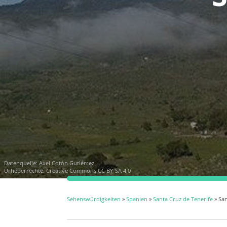
Datenquelle:
Axel Cotón Gutiérrez
Urheberrechte:
Creative Commons CC BY-SA 4.0
Sehenswürdigkeiten
»
Spanien
»
Santa Cruz de Tenerife
» San