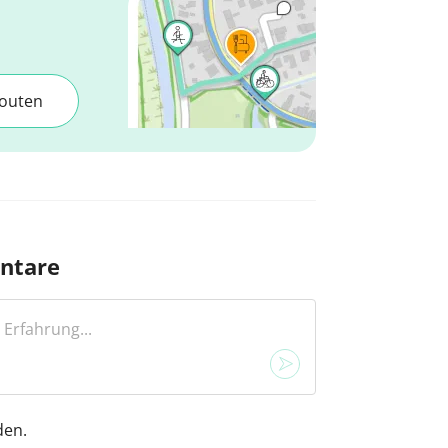
outen
ntare
den.