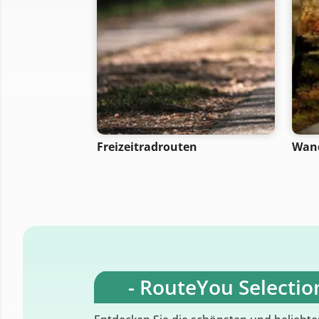
Freizeitradrouten
Wan
- RouteYou Selection