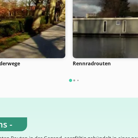
derwege
Rennradrouten
s -