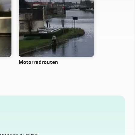
Motorradrouten
City-Bike-Rou