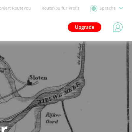
ioniert RouteYou
RouteYou für Profis
Sprache
Upgrade
r