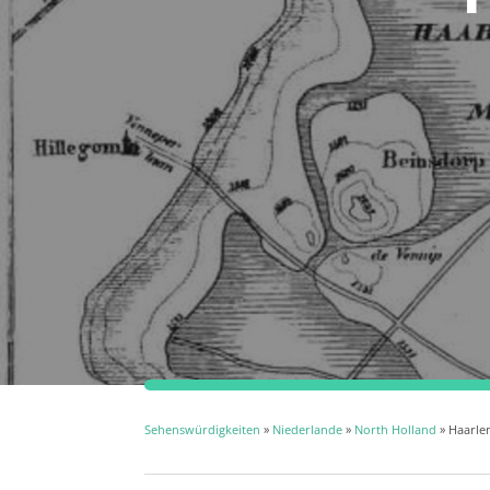
Sehenswürdigkeiten
»
Niederlande
»
North Holland
» Haarl