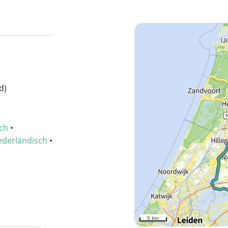
d)
sch
•
ederländisch
•
5 km