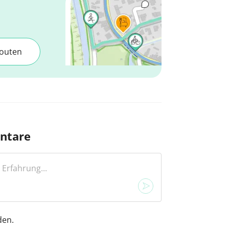
outen
ntare
den.