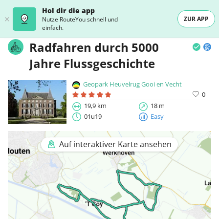
Hol dir die app
ZUR APP
Nutze RouteYou schnell und
einfach.
Radfahren durch 5000
Jahre Flussgeschichte
Geopark Heuvelrug Gooi en Vecht
0
19,9 km
18 m
01u19
Easy
Auf interaktiver Karte ansehen