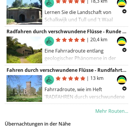
|
18,3 km
Lernen Sie die Landschaft von
Schalkwijk und Tull und 't Waal
besser kennen.
Radfahren durch verschwundene Flüsse - Runde Houten
Entdecken Sie, wie die
|
20,4 km
Flusslandschaft half, das Land zu
verteidigen.
Eine Fahrradroute entlang
geologischer Phänomene in der
Gemeinde Houten. Eine
Fahren durch verschwundene Flüsse - Rundfahrt Werkhoven
Veröffentlichung der Provinz
|
13 km
Utrecht, Gemeinde Houten und
Landschaft Erbe Utrecht.
Fahrradroute, wie im Heft
'RADFAHREN durch verschwundene
Flüsse' erwähnt,
Mehr Routen...
von Landschaft Erbe Utrecht,
Gemeinde Bunnik u.a.
Übernachtungen in der Nähe