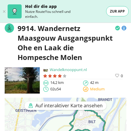
Hol dir die app
ZUR APP
Nutze RouteYou schnell und
einfach.
9914. Wandernetz
Maasgouw Ausgangspunkt
Ohe en Laak die
Hompesche Molen
Wandelknooppunt.nl
0
14,2 km
42 m
02u54
Medium
Auf interaktiver Karte ansehen