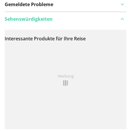
Gemeldete Probleme
Sehenswürdigkeiten
Interessante Produkte für Ihre Reise
Auf Karte anzeigen
Ist Ihnen auf dieser Route etwas aufgefallen?
Problem
Werbung
hinzufügen