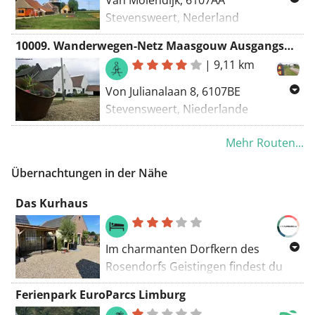
Manuell, Kürzeste - OSM
Stevensweert, Nederland
Naar Molendijk, 6107AA
10009. Wanderwegen-Netz Maasgouw Ausgangspunkt Stevensweert Parkplatz Sportlaan
Stevensweert, Nederland
|
9,11 km
Routing kürzeste - OSM, manuell, zu
Von Julianalaan 8, 6107BE
Fuß - Knotenpunkte, Wandern -
Stevensweert, Niederlande
kürzeste
Nach Julianalaan 8, 6107BE
Mehr Routen...
Stevensweert, Niederlande
Routing Kürzeste - OSM, Manuell
Übernachtungen in der Nähe
Das Kurhaus
Im charmanten Dorfkern des
Rosendorfs Geistingen findest du
das luxuriöse und bis ins kleinste
Ferienpark EuroParcs Limburg
Detail ausgearbeitete 5-Sterne-