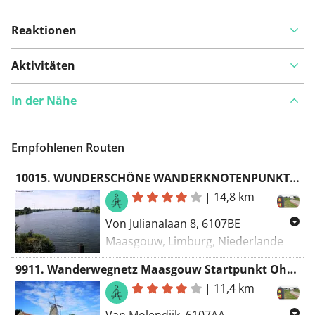
Reaktionen
Aktivitäten
In der Nähe
Empfohlenen Routen
10015. WUNDERSCHÖNE WANDERKNOTENPUNKTROUTE © STEVENSWEERT Startpunkt Stevensweert Parkplatz Sportla
|
14,8 km
Von Julianalaan 8, 6107BE
Maasgouw, Limburg, Niederlande
Nach Julianalaan 8, 6107BE
9911. Wanderwegnetz Maasgouw Startpunkt Ohe und Laak die Hompesche Molen
Maasgouw, Limburg, Niederlande
|
11,4 km
Wanderrouting - Knotenpunkte,
Van Molendijk, 6107AA