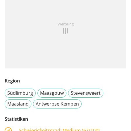
Werbung
Region
Südlimburg
Maasgouw
Stevensweert
Maasland
Antwerpse Kempen
Statistiken
Schwierigkeitsgrad:
Medium (67/100)