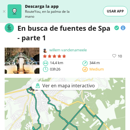
Descarga la app
USAR APP
RouteYou, en la palma de la
mano
En busca de fuentes de Spa
- parte 1
willem vandenameele
10
14,4 km
344 m
03h26
Medium
Ver en mapa interactivo