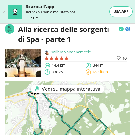
Scarica l'app
USA APP
RouteYou non è mai stato così
semplice
Alla ricerca delle sorgenti
di Spa - parte 1
Willem Vandenameele
10
14,4 km
344 m
03o26
Medium
Vedi su mappa interattiva