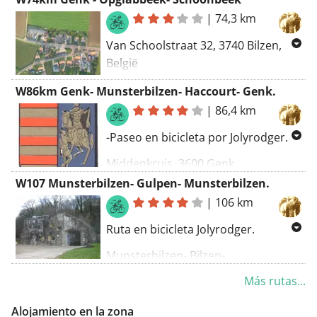
|
74,3 km
Van Schoolstraat 32, 3740 Bilzen,
België
Naar Schoolstraat 25, 3740 Bilzen,
W86km Genk- Munsterbilzen- Haccourt- Genk.
België
|
86,4 km
Routering Kortste - OSM
-Paseo en bicicleta por Jolyrodger.
Middenkruis, 3600 Genk
Boxbergheide, Flandes, Bélgica hacia
W107 Munsterbilzen- Gulpen- Munsterbilzen.
Munsterbilzen- Kanne- Ternaaien-
|
106 km
Haccourt- Heure Le Romain-
Ruta en bicicleta Jolyrodger.
Houtain St. Siméon- Bitsingen-
Glaaien- Sluizen- Millen-
Munsterbilzen- Bilzen-
Genoelselderen- Rijkhoven- Alden
Martenslinde- Kleine Spouwen-
Más rutas...
Biezen- Hoeselt- Bilzen-
Herderen- Valmeer- Z.Z. Bolder-
Schoonbeek- Boxbergheide Genk.
Wonck- Eben- Loen- Moelingen-
Alojamiento en la zona