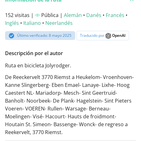
152 visitas |
Pública |
Alemán
•
Danés
•
Francés
•
Inglés
•
Italiano
•
Neerlandés
Último verificado: 8 mayo 2025
Traducido por
OpenAI
Descripción por el autor
Ruta en bicicleta Jolyrodger.
De Reeckervelt 3770 Riemst a Heukelom- Vroenhoven-
Kanne Slingerberg- Eben Emael- Lanaye- Lixhe- Hoog
Caestert NL- Mariadorp- Mesch- Sint Geertruid-
Banholt- Noorbeek- De Plank- Hagelstein- Sint Pieters
Voeren- VOEREN- Rullen- Warsage- Berneau-
Moelingen- Visé- Hacourt- Hauts de froidmont-
Houtain St. Simeon- Bassenge- Wonck- de regreso a
Reekervelt, 3770 Riemst.