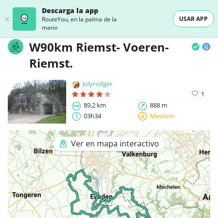
Descarga la app
USAR APP
RouteYou, en la palma de la
mano
W90km Riemst- Voeren-
Riemst.
Jolyrodger
1
89,2 km
888 m
03h34
Medium
Ver en mapa interactivo