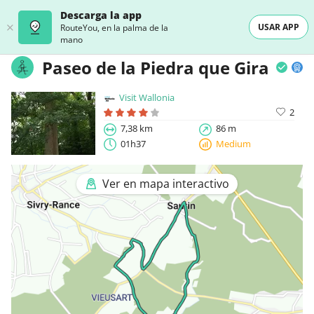
Descarga la app
USAR APP
RouteYou, en la palma de la
mano
Paseo de la Piedra que Gira
Visit Wallonia
2
7,38 km
86 m
01h37
Medium
Ver en mapa interactivo