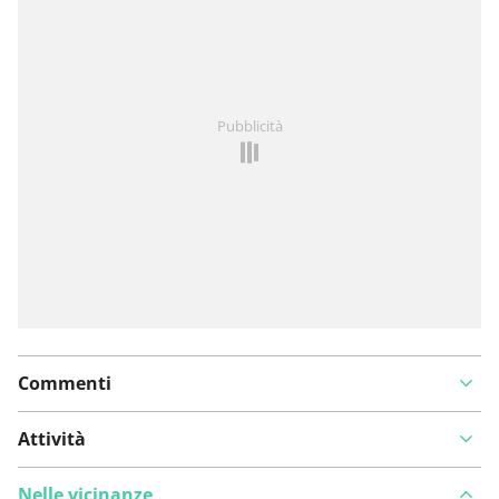
Hai notato qualcosa su questo itinerario?
Aggiungere
Pubblicità
un problema
Commenti
Attività
Nelle vicinanze