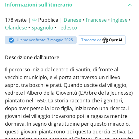
Informazioni sull'itinerario
178 visite |
Pubblica |
Danese
•
Francese
•
Inglese
•
Olandese
•
Spagnolo
•
Tedesco
Ultimo verificato: 7 maggio 2025
Tradotto da
OpenAI
Descrizione dall'autore
Il percorso inizia dal centro di Sautin, di fronte al
vecchio municipio, e vi porta attraverso un rilievo
aspro, tra boschi e prati. Quando uscite dal villaggio,
vedrete l'Albero della Gioventù (L’Arbre de la Jeunesse)
piantato nel 1650. La storia racconta che i genitori,
dopo aver perso la loro figlia, iniziarono una ricerca. I
giovani del villaggio trovarono poi la ragazza mentre
dormiva. In segno di gratitudine per questo miracolo,
questi giovani piantarono poi questa quercia estiva. La