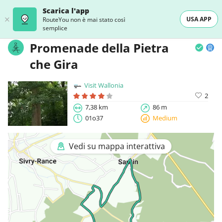
Scarica l'app
USA APP
RouteYou non è mai stato così
semplice
Promenade della Pietra
che Gira
Visit Wallonia
2
7,38 km
86 m
01o37
Medium
Vedi su mappa interattiva