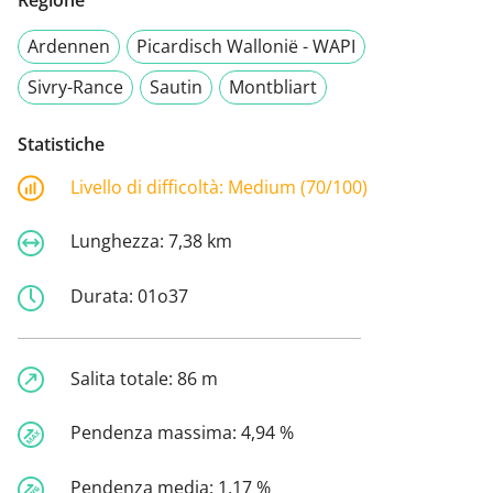
Ardennen
Picardisch Wallonië - WAPI
Sivry-Rance
Sautin
Montbliart
Statistiche
Livello di difficoltà:
Medium (70/100)
Lunghezza:
7,38 km
Durata:
01o37
Salita totale:
86 m
Pendenza massima:
4,94 %
Pendenza media:
1,17 %