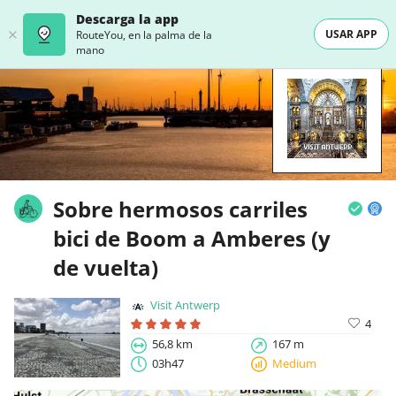
Descarga la app
USAR APP
RouteYou, en la palma de la
mano
Sobre hermosos carriles
bici de Boom a Amberes (y
de vuelta)
Visit Antwerp
4
56,8 km
167 m
03h47
Medium