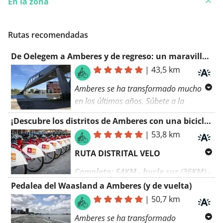
En la zona
Rutas recomendadas
De Oelegem a Amberes y de regreso: un maravilloso recorrido en bicicleta a través de la naturaleza
|
43,5 km
Amberes se ha transformado mucho
en los últimos años. Súbete a la
bicicleta y descúbrelo con tus propios
¡Descubre los distritos de Amberes con una bicicleta de ciudad!
ojos en esta hermosa ruta en bicicleta
|
53,8 km
de Oelegem a Amberes y de regreso.
Disfruta del hermoso paisaje, la zona
RUTA DISTRITAL VELO
rural y el paseo a lo largo del agua.
Completo: 54KM - bucle sur (36KM) -
También en Amberes hay infinitas
bucle norte (28.5KM) - camino de
Pedalea del Waasland a Amberes (y de vuelta)
posibilidades: puedes descubrir una
conexión (4.25KM)
|
50,7 km
arquitectura increíble, visitar museos,
almorzar cómodamente en una terraza
Cuando uno escucha el nombre de
Amberes se ha transformado