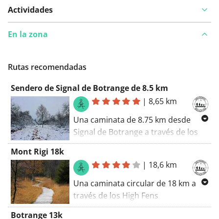
Actividades
En la zona
Rutas recomendadas
Sendero de Signal de Botrange de 8.5 km
|
8,65 km
Una caminata de 8.75 km desde
Signal de Botrange a través de los
Altos Pantanos hasta Baraque
Mont Rigi 18k
Michel y de regreso.
|
18,6 km
Una caminata circular de 18 km a
través de los High Fens
comenzando en Mont Rigi.
Botrange 13k