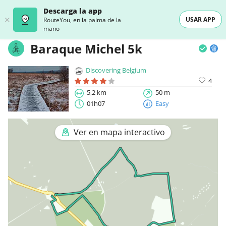
Descarga la app
USAR APP
RouteYou, en la palma de la
mano
Baraque Michel 5k
Discovering Belgium
4
5,2 km
50 m
01h07
Easy
Ver en mapa interactivo