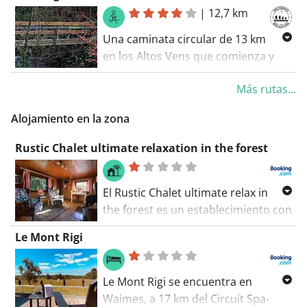
|
12,7 km
Una caminata circular de 13 km
en los Altos Vens que comienza y
termina en el Signal de Botrange
Más rutas...
Alojamiento en la zona
Rustic Chalet ultimate relaxation in the forest
El Rustic Chalet ultimate relax in
the forest es un establecimiento con
terraza situado en Sourbrodt, a 23
Le Mont Rigi
km del Circuit Spa-Francorchamps, a
30 km de Plopsa Coo y a 39 km de la
estación central de Aquisgrán.
Le Mont Rigi se encuentra en
Waimes, a 17 km del Circuit Spa-