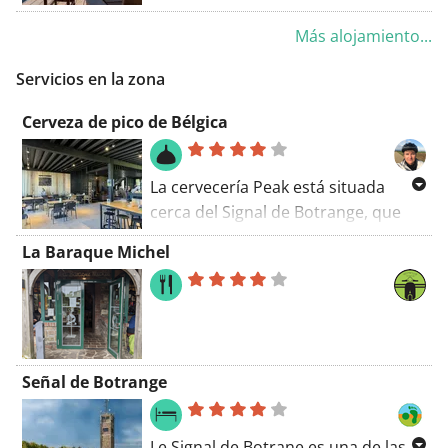
Francorchamps, y ofrece
Más alojamiento...
alojamiento con jardín,
aparcamiento privado gratuito,
Servicios en la zona
salón compartido y terraza. Este
hotel de 4 estrellas cuenta con WiFi
Cerveza de pico de Bélgica
gratuita, restaurante y bar.
La cervecería Peak está situada
cerca del Signal de Botrange, que
con sus 964 m es oficialmente el
La Baraque Michel
punto más alto de Bélgica. Esta
simpática cervecería fue fundada en
2016 por un grupo de amigos. Las
cervezas se elaboran con el agua
pura de las Altas Vías. El decorado
Señal de Botrange
es impresionante. La variedad
incluye, entre otras, una rubia, una
marrón, una triple y también una
Le Signal de Botrane es una de las