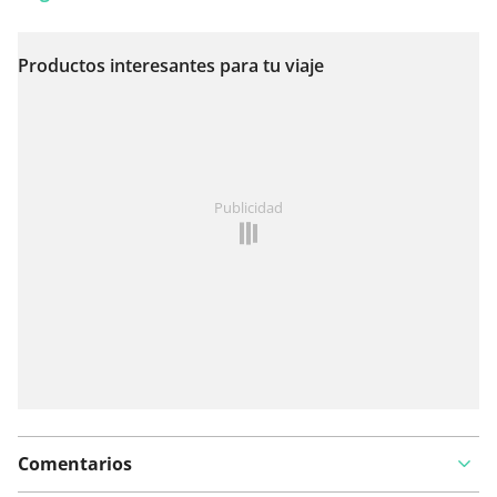
Productos interesantes para tu viaje
Ver en el mapa
¿Has notado algo en esta ruta?
Añadir un problema
Publicidad
Comentarios