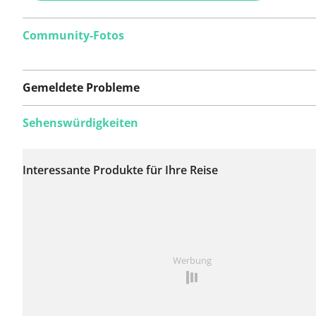
Community-Fotos
Gemeldete Probleme
Sehenswürdigkeiten
Auf dieser Route
wurden bisher keine
Interessante Produkte für Ihre Reise
Probleme gemeldet.
Ist Ihnen auf dieser Route etwas aufgefallen?
Problem
Werbung
hinzufügen