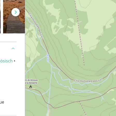
ösisch
•
ue