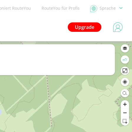
ioniert RouteYou
RouteYou für Profis
Sprache
Upgrade