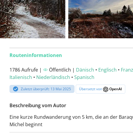
Routeninformationen
1786 Aufrufe |
Öffentlich |
Dänisch
•
Englisch
•
Franz
Italienisch
•
Niederländisch
•
Spanisch
Zuletzt überprüft: 13 Mai 2025
Übersetzt von
OpenAI
Beschreibung vom Autor
Eine kurze Rundwanderung von 5 km, die an der Baraq
Michel beginnt