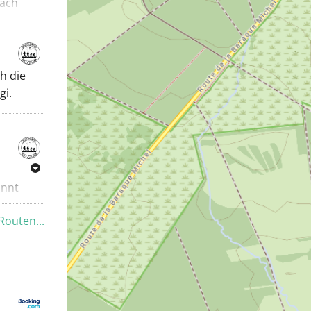
nach
h die
gi.
innt
Routen...