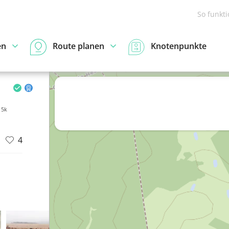
So funkt
en
Route planen
Knotenpunkte
 5k
4