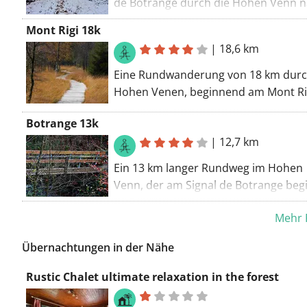
de Botrange durch die Hohen Venn 
Baraque Michel und zurück.
Mont Rigi 18k
|
18,6 km
Eine Rundwanderung von 18 km durc
Hohen Venen, beginnend am Mont Ri
Botrange 13k
|
12,7 km
Ein 13 km langer Rundweg im Hohen
Venn, der am Signal de Botrange beg
und endet
Mehr 
Übernachtungen in der Nähe
Rustic Chalet ultimate relaxation in the forest