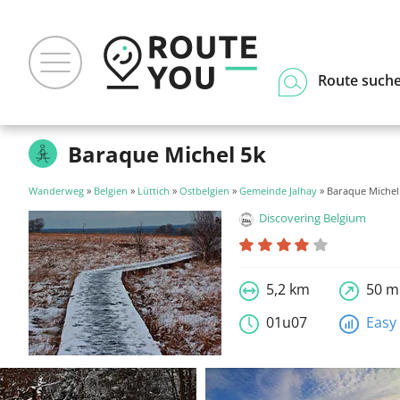
Route such
Baraque Michel 5k
Wanderweg
»
Belgien
»
Lüttich
»
Ostbelgien
»
Gemeinde Jalhay
» Baraque Michel
Discovering Belgium
5,2 km
50 m
01u07
Easy