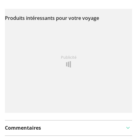
Produits intéressants pour votre voyage
Voir sur la carte
Vous avez remarqué quelque chose sur cet itinéraire ?
Publicité
Ajouter rapport
Commentaires