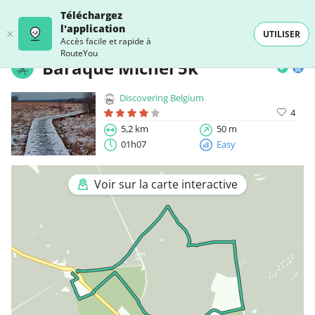
Téléchargez
l'application
UTILISER
Accès facile et rapide à
RouteYou
Baraque Michel 5k
Discovering Belgium
4
5,2 km
50 m
01h07
Easy
Voir sur la carte interactive