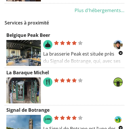
l'établissement Le Mont Rigi
Plus d'hébergements...
propose un jardin, un parking privé
gratuit, un salon commun et une
Services à proximité
terrasse.
Belgique Peak Beer
La brasserie Peak est située près
du Signal de Botrange, qui, avec ses
964 m, est officiellement le point
La Baraque Michel
culminant de la Belgique. Cette
sympathique brasserie a été fondée
en 2016 par un groupe d'amis. Les
bières sont brassées avec l'eau pure
des Hautes Fagnes. Le décor est à
Signal de Botrange
couper le souffle. La gamme
comprend entre autres une blonde,
une brune, une triple et également
Le Signal de Botrane est l’une des