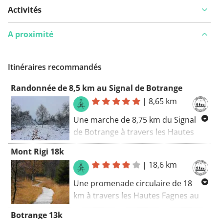
Activités
A proximité
Itinéraires recommandés
Randonnée de 8,5 km au Signal de Botrange
|
8,65 km
Une marche de 8,75 km du Signal
de Botrange à travers les Hautes
Fagnes jusqu’à Baraque Michel et
Mont Rigi 18k
retour.
|
18,6 km
Une promenade circulaire de 18
km à travers les Hautes Fagnes au
départ du Mont Rigi.
Botrange 13k