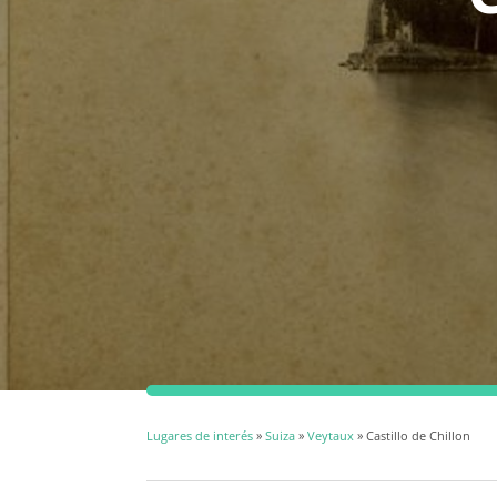
Lugares de interés
»
Suiza
»
Veytaux
» Castillo de Chillon