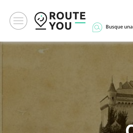
Busque una
C