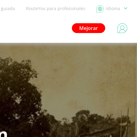
a guiada
RouteYou para profesionales
Idioma
Mejorar
on