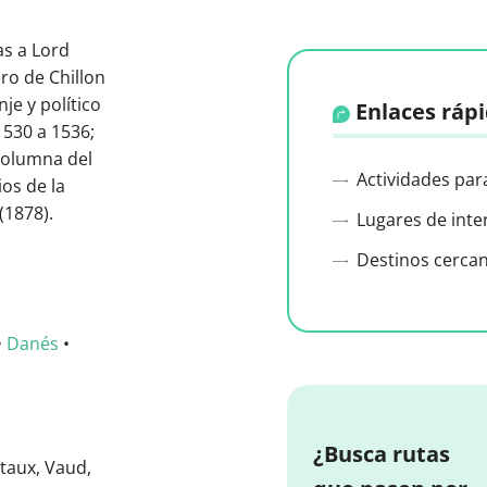
as a Lord
ro de Chillon
je y político
Enlaces ráp
1530 a 1536;
columna del
Actividades par
ios de la
(1878).
Lugares de inte
Destinos cerca
•
Danés
•
¿Busca rutas
taux, Vaud,