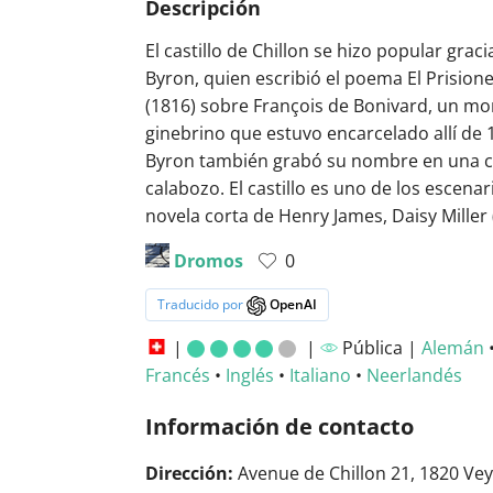
Descripción
El castillo de Chillon se hizo popular graci
Byron, quien escribió el poema El Prisione
(1816) sobre François de Bonivard, un mon
ginebrino que estuvo encarcelado allí de 
Byron también grabó su nombre en una 
calabozo. El castillo es uno de los escenar
novela corta de Henry James, Daisy Miller 
Dromos
0
Traducido por
OpenAI
|
|
Pública |
Alemán
Francés
•
Inglés
•
Italiano
•
Neerlandés
Información de contacto
Dirección:
Avenue de Chillon 21, 1820 Vey