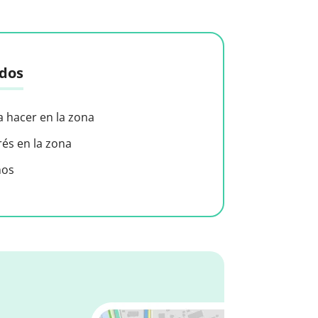
idos
a hacer en la zona
rés en la zona
nos