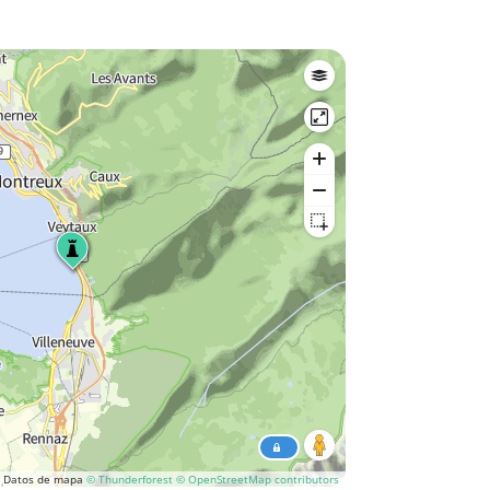
Datos de mapa
© Thunderforest
© OpenStreetMap contributors