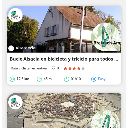
Alsace vélo
Bucle Alsacia en bicicleta y triciclo para todos - Entre murallas y canales de Neuf-Brisach a Kunhe
Ruta ciclista recreativa
·
0
·
17,6 km
45 m
01h10
Easy