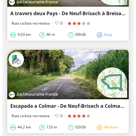
DATAtourisme France
A travers deux Pays - De Neuf-Brisach à Breisach
Ruta ciclista recreativa
·
0
·
9,03 km
46 m
00h36
Easy
DATAtourisme France
Escapada a Colmar - De Neuf-Brisach a Colmar
Ruta ciclista recreativa
·
0
·
44,2 km
133 m
02h56
Medium