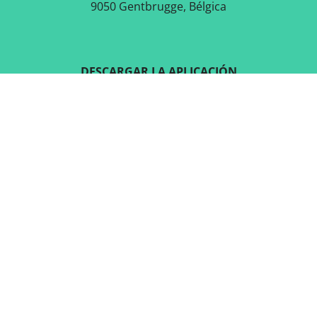
9050 Gentbrugge, Bélgica
DESCARGAR LA APLICACIÓN
GRATUITA
SÍGUENOS