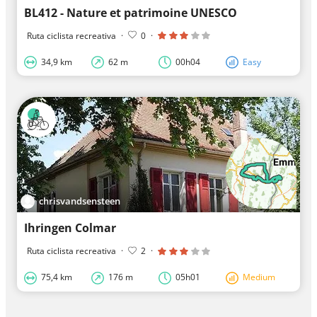
BL412 - Nature et patrimoine UNESCO
Ruta ciclista recreativa
·
0
·
34,9 km
62 m
00h04
Easy
chrisvandsensteen
Ihringen Colmar
Ruta ciclista recreativa
·
2
·
75,4 km
176 m
05h01
Medium