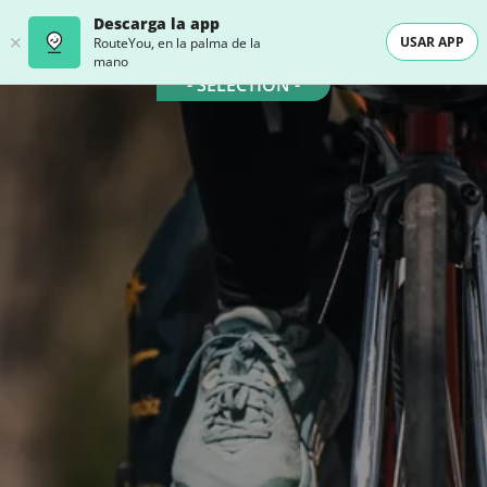
Descarga la app
USAR APP
RouteYou, en la palma de la
mano
- SELECTION -