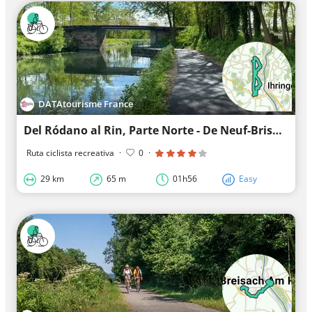
DATAtourisme France
Del Ródano al Rin, Parte Norte - De Neuf-Brisach a Artzenheim
Ruta ciclista recreativa
·
0
·
29 km
65 m
01h56
Easy