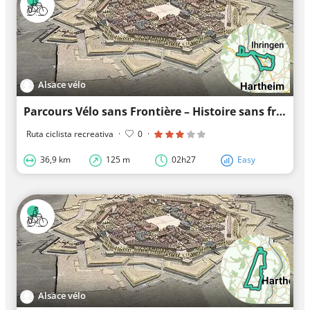
Alsace vélo
Parcours Vélo sans Frontière – Histoire sans frontière
Ruta ciclista recreativa
·
0
·
36,9 km
125 m
02h27
Easy
Alsace vélo