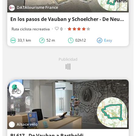
DATAtourisme France
En los pasos de Vauban y Schoelcher - De Neuf-Brisach a Fessenheim
Ruta ciclista recreativa
·
0
·
33,1 km
52 m
02h12
Easy
Publicidad
Alsace vélo
BL617 - De Vauban a Bartholdi