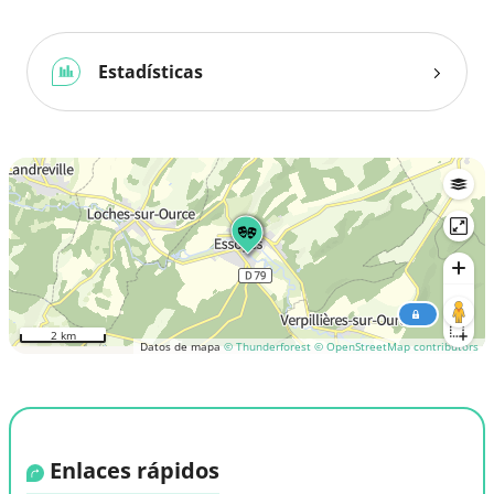
Estadísticas
2 km
Datos de mapa
© Thunderforest
© OpenStreetMap contributors
Enlaces rápidos