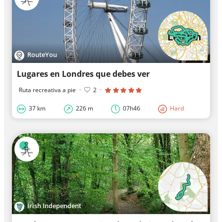
RouteYou
Lugares en Londres que debes ver
Ruta recreativa a pie
·
2
·
37 km
226 m
07h46
Hard
Irish Independent