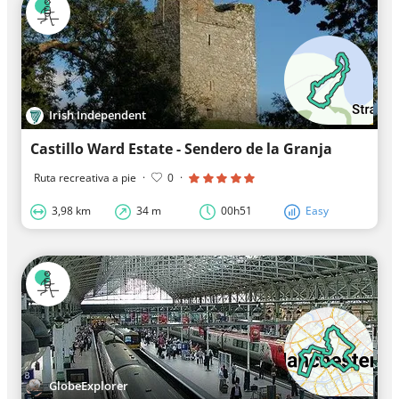
Irish Independent
Castillo Ward Estate - Sendero de la Granja
Ruta recreativa a pie
·
0
·
3,98 km
34 m
00h51
Easy
GlobeExplorer