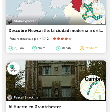
GlobeExplorer
Descubre Newcastle: la ciudad moderna a orillas del Tyne
Ruta recreativa a pie
·
2
·
8,1 km
94 m
01h46
Medium
Pascal Brackman
Al Huerto en Grantchester