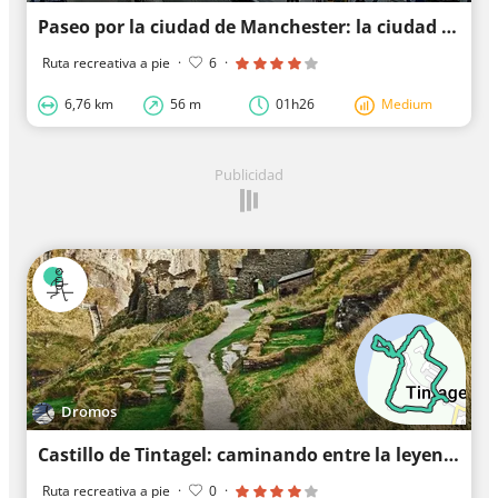
Paseo por la ciudad de Manchester: la ciudad textil moderna
Ruta recreativa a pie
·
6
·
6,76 km
56 m
01h26
Medium
Publicidad
Dromos
Castillo de Tintagel: caminando entre la leyenda del Rey Arturo
Ruta recreativa a pie
·
0
·