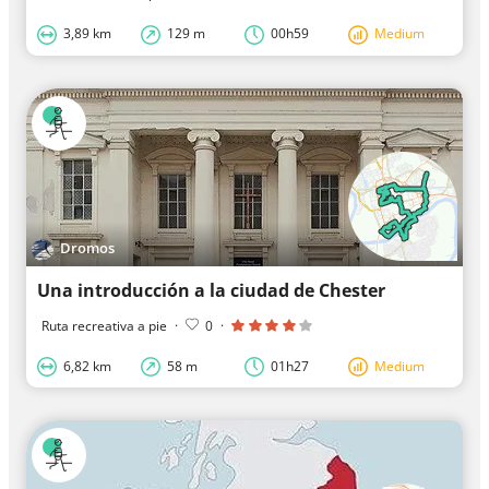
3,89 km
129 m
00h59
Medium
Dromos
Una introducción a la ciudad de Chester
Ruta recreativa a pie
·
0
·
6,82 km
58 m
01h27
Medium