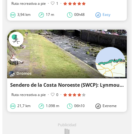
Ruta recreativa a pie
·
1
·
3,94 km
17 m
00h48
Easy
Dromos
Sendero de la Costa Noroeste (SWCP): Lynmouth - Combe Martin
Ruta recreativa a pie
·
0
·
21,7 km
1.098 m
06h10
Extreme
Publicidad