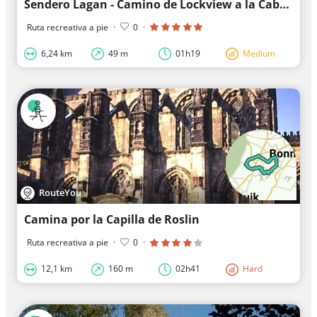
Sendero Lagan - Camino de Lockview a la Cabaña del Guardacostas
Ruta recreativa a pie
·
0
·
6,24 km
49 m
01h19
Medium
RouteYou
Camina por la Capilla de Roslin
Ruta recreativa a pie
·
0
·
12,1 km
160 m
02h41
Hard